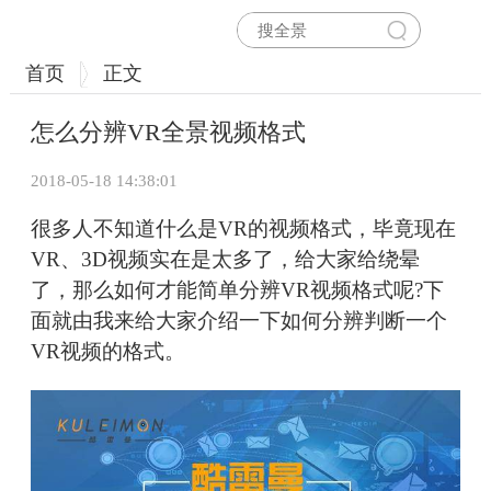
首页
正文
怎么分辨VR全景视频格式
2018-05-18 14:38:01
很多人不知道什么是VR的视频格式，毕竟现在
VR、3D视频实在是太多了，给大家给绕晕
了，那么如何才能简单分辨VR视频格式呢?下
面就由我来给大家介绍一下如何分辨判断一个
VR视频的格式。