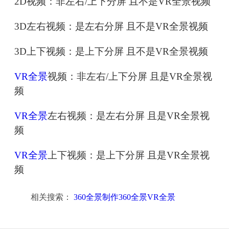
2D视频：非左右/上下分屏 且不是VR全景视频
3D左右视频：是左右分屏 且不是VR全景视频
3D上下视频：是上下分屏 且不是VR全景视频
VR全景
视频：非左右/上下分屏 且是VR全景视
频
VR全景
左右视频：是左右分屏 且是VR全景视
频
VR全景
上下视频：是上下分屏 且是VR全景视
频
相关搜索：
360全景制作360全景VR全景