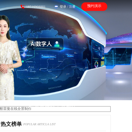
预约演示
登录
/
注册
18516908881
酷雷曼在线全景制作
热文榜单
POPULAR ARTICLA LIST