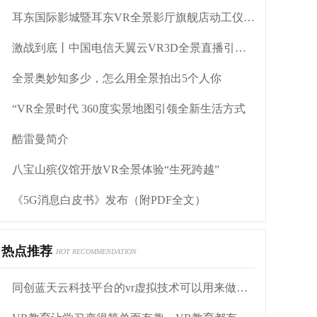
耳东国际影城暨耳东VR全景影厅旗舰店动工仪式盛大举行
激战到底丨中国电信天翼云VR3D全景直播引燃拳击热火
全景奥妙知多少，怎么用全景拍出5个人你
“VR全景时代 360度实景地图引领全新生活方式
酷雷曼简介
八宝山殡仪馆开放VR全景体验“生死跨越”
《5G消息白皮书》发布（附PDF全文）
热点推荐
HOT RECOMMENDATION
同创蓝天云科技平台的vr虚拟技术可以用来做什么？