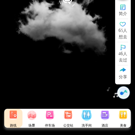
简介
65人
想去
46人
去过
分享
路线
场景
停车场
公交站
洗手间
酒店
美食
失落丛林