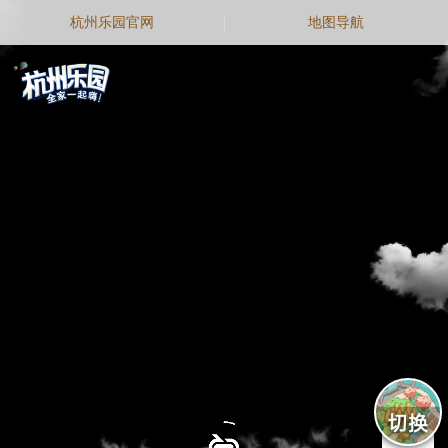
跳过
退出VR模式
VR参数设置
杭州乐园官网
地图导航