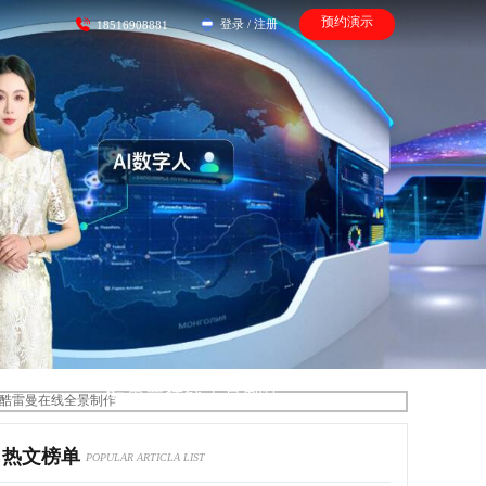
预约演示
登录
/
注册
18516908881
酷雷曼在线全景制作
热文榜单
POPULAR ARTICLA LIST