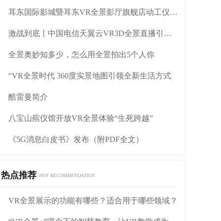
耳东国际影城暨耳东VR全景影厅旗舰店动工仪式盛大举行
激战到底丨中国电信天翼云VR3D全景直播引燃拳击热火
全景奥妙知多少，怎么用全景拍出5个人你
“VR全景时代 360度实景地图引领全新生活方式
酷雷曼简介
八宝山殡仪馆开放VR全景体验“生死跨越”
《5G消息白皮书》发布（附PDF全文）
热点推荐
HOT RECOMMENDATION
VR全景展示的功能有哪些？适合用于哪些领域？