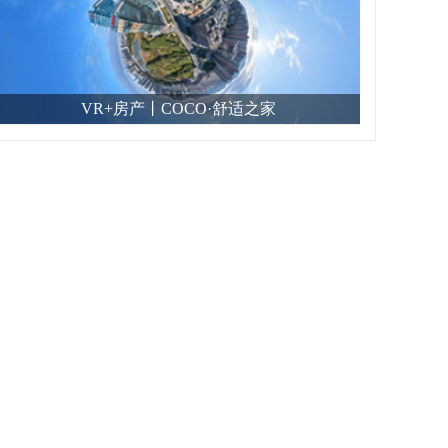
VR+房产丨COCO·舒适之家