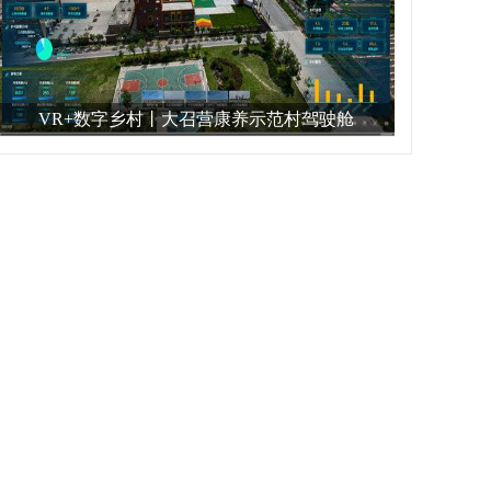
VR+数字乡村丨大召营康养示范村驾驶舱