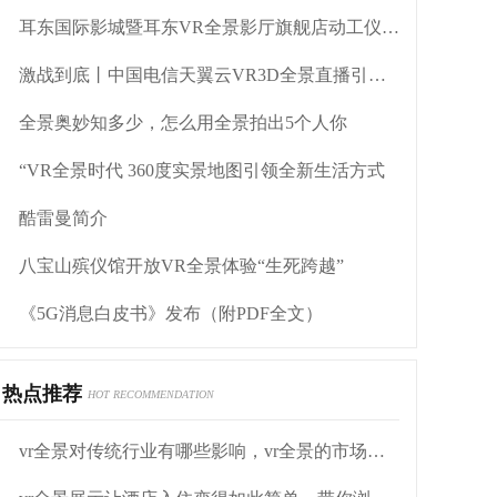
耳东国际影城暨耳东VR全景影厅旗舰店动工仪式盛大举行
激战到底丨中国电信天翼云VR3D全景直播引燃拳击热火
全景奥妙知多少，怎么用全景拍出5个人你
“VR全景时代 360度实景地图引领全新生活方式
酷雷曼简介
八宝山殡仪馆开放VR全景体验“生死跨越”
《5G消息白皮书》发布（附PDF全文）
热点推荐
HOT RECOMMENDATION
vr全景对传统行业有哪些影响，vr全景的市场如何？