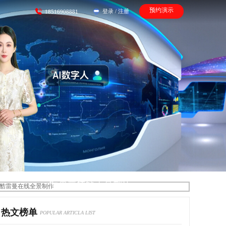
预约演示
登录
/
注册
18516908881
酷雷曼在线全景制作
热文榜单
POPULAR ARTICLA LIST