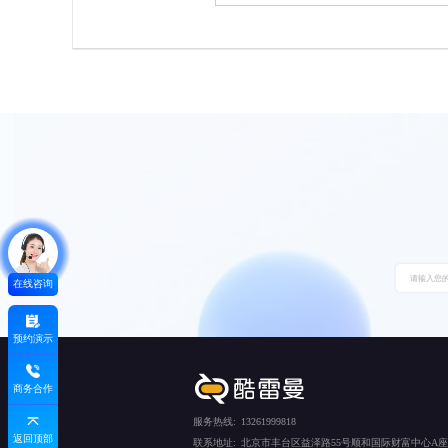
在线咨询
预约演示
商务合作
服务热线:
13261999818
返回顶部
联系地址:
北京市丰台区益泽路55号顺和国际财富中心A座5