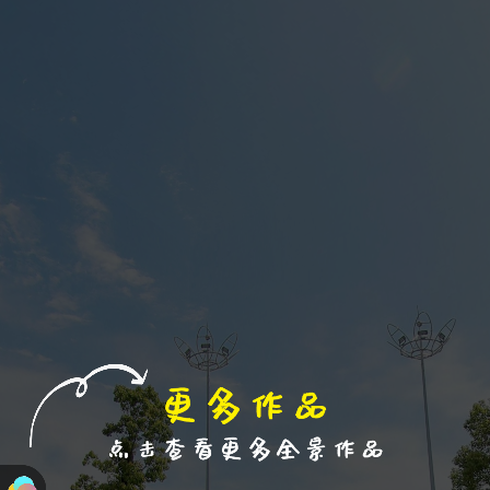
进入VR模式
退出VR模式
VR参数设置
跳过