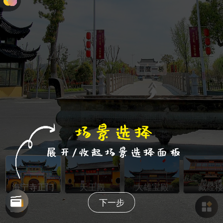
普度一桥
海宁寺正门
天王殿
大雄宝殿
藏经
下一步