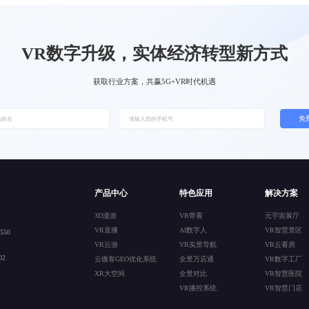
VR数字升级，实体经济转型新方式
获取行业方案，共赢5G+VR时代机遇
免
产品中心
特色应用
解决方案
3D漫游
VR带看
元宇宙展厅
VR直播
AI数字人
VR智慧景区
50
VR云游
VR实景导航
VR云看房
2
云微客GEO优化系统
全景万店通
VR数字工厂
XR大空间
全景对比
VR智慧医院
VR播控系统
VR智慧门店