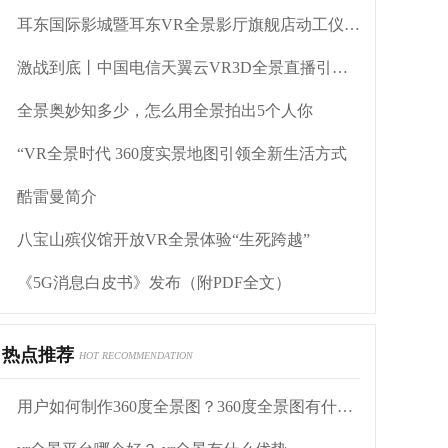
耳东国际影城暨耳东VR全景影厅旗舰店动工仪式盛大举行
激战到底丨中国电信天翼云VR3D全景直播引燃拳击热火
全景奥妙知多少，怎么用全景拍出5个人你
“VR全景时代 360度实景地图引领全新生活方式
酷雷曼简介
八宝山殡仪馆开放VR全景体验“生死跨越”
《5G消息白皮书》发布（附PDF全文）
热点推荐
HOT RECOMMENDATION
用户如何制作360度全景图？360度全景图有什么用？