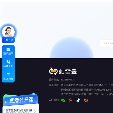
在线咨询
预约演示
商务合作
返回顶部
服务热线:
13261999818
联系地址:
北京市丰台区益泽路55号顺和国际财富中心A座5
杭州市滨江区江陵路星耀城一期3幢2203-2204
武汉市东湖高新区关南一路当代梦工场七号楼50
关注我们:
酷雷曼系统功能更新讲解