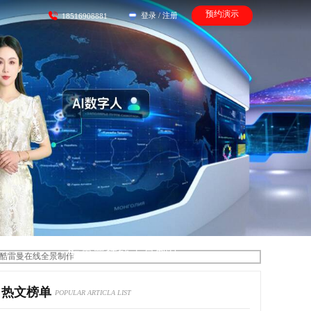
预约演示
登录
/
注册
18516908881
酷雷曼在线全景制作
热文榜单
POPULAR ARTICLA LIST