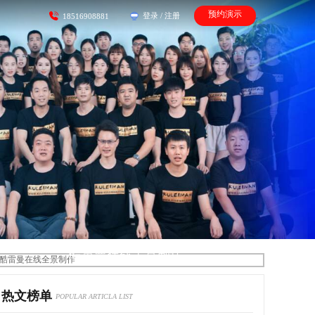
预约演示
登录
/
注册
18516908881
酷雷曼在线全景制作
热文榜单
POPULAR ARTICLA LIST