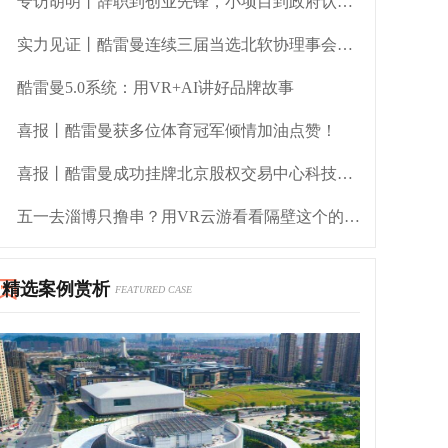
专访胡明丨辞职到创业先锋，小项目到政府认可的青年企业家逆袭之路
实力见证丨酷雷曼连续三届当选北软协理事会会员单位
酷雷曼5.0系统：用VR+AI讲好品牌故事
喜报丨酷雷曼获多位体育冠军倾情加油点赞！
喜报丨酷雷曼成功挂牌北京股权交易中心科技创新板
五一去淄博只撸串？用VR云游看看隔壁这个的宝藏地
精选案例赏析
FEATURED CASE