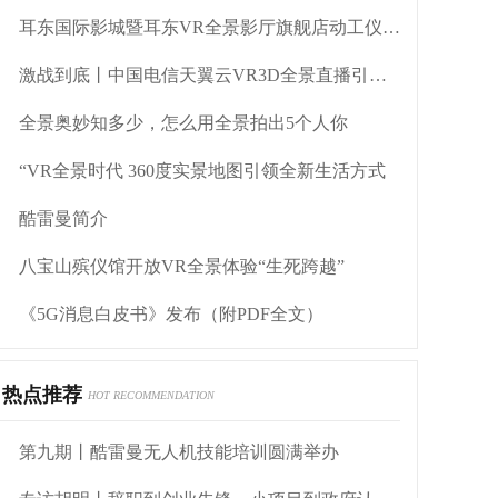
耳东国际影城暨耳东VR全景影厅旗舰店动工仪式盛大举行
激战到底丨中国电信天翼云VR3D全景直播引燃拳击热火
全景奥妙知多少，怎么用全景拍出5个人你
“VR全景时代 360度实景地图引领全新生活方式
酷雷曼简介
八宝山殡仪馆开放VR全景体验“生死跨越”
《5G消息白皮书》发布（附PDF全文）
热点推荐
HOT RECOMMENDATION
第九期丨酷雷曼无人机技能培训圆满举办