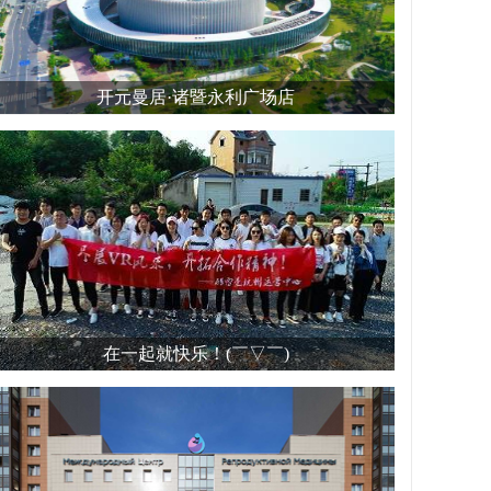
开元曼居·诸暨永利广场店
在一起就快乐！(￣▽￣)