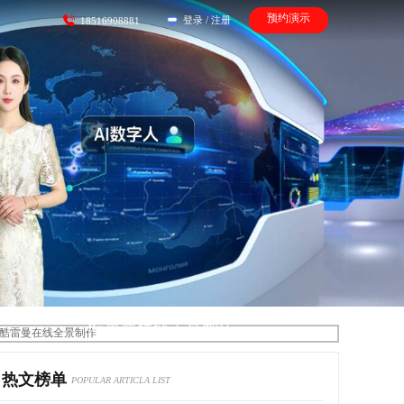
预约演示
登录
/
注册
18516908881
酷雷曼在线全景制作
热文榜单
POPULAR ARTICLA LIST