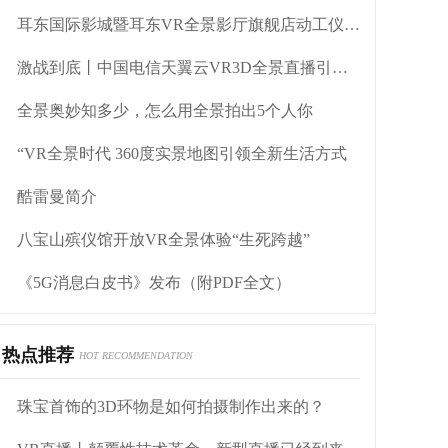
耳东国际影城暨耳东VR全景影厅旗舰店动工仪式盛大举行
激战到底丨中国电信天翼云VR3D全景直播引燃拳击热火
全景奥妙知多少，怎么用全景拍出5个人你
“VR全景时代 360度实景地图引领全新生活方式
酷雷曼简介
八宝山殡仪馆开放VR全景体验“生死跨越”
《5G消息白皮书》发布（附PDF全文）
热点推荐
HOT RECOMMENDATION
珠宝首饰的3D环物是如何拍摄制作出来的？