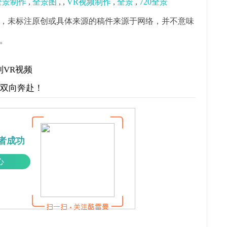
0全景制作
,
全景图
,
,
VR视频制作
,
全景
,
720全景
，未标注原创或具体来源的稿件来源于网络，并不意味
。
加到VR视频
才双向奔赴！
者成功
心