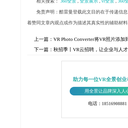
相关搜索：
360全景
,
全景展示
,
vr全景
,
36
免责声明：酷雷曼登载此文目的在于传递信息
着赞同文章内观点或作为描述其真实性的辅助材料
上一篇：
VR Photo Converter将VR照片添
下一篇：
秋招季丨VR云招聘，让企业与人
助力每一位VR全景创业
用全景让品牌深入人
电话：18516908881