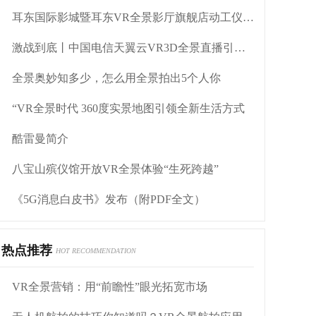
耳东国际影城暨耳东VR全景影厅旗舰店动工仪式盛大举行
激战到底丨中国电信天翼云VR3D全景直播引燃拳击热火
全景奥妙知多少，怎么用全景拍出5个人你
“VR全景时代 360度实景地图引领全新生活方式
酷雷曼简介
八宝山殡仪馆开放VR全景体验“生死跨越”
《5G消息白皮书》发布（附PDF全文）
热点推荐
HOT RECOMMENDATION
VR全景营销：用“前瞻性”眼光拓宽市场