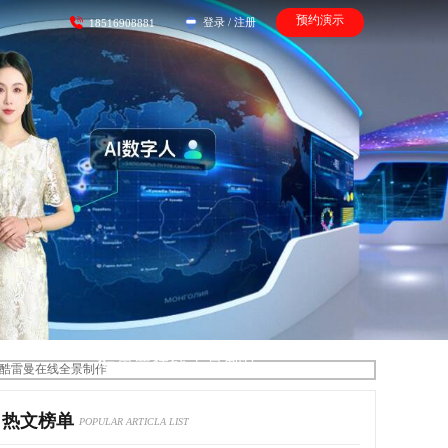
预约演示
登录
/
注册
18516908881
酷雷曼在线全景制作
热文榜单
POPULAR ARTICLA LIST