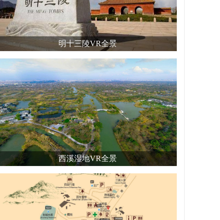
明十三陵VR全景
西溪湿地VR全景