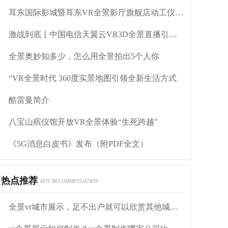
耳东国际影城暨耳东VR全景影厅旗舰店动工仪式盛大举行
激战到底丨中国电信天翼云VR3D全景直播引燃拳击热火
全景奥妙知多少，怎么用全景拍出5个人你
“VR全景时代 360度实景地图引领全新生活方式
酷雷曼简介
八宝山殡仪馆开放VR全景体验“生死跨越”
《5G消息白皮书》发布（附PDF全文）
热点推荐
HOT RECOMMENDATION
全景vr城市展示，足不出户就可以欣赏其他城市的风光