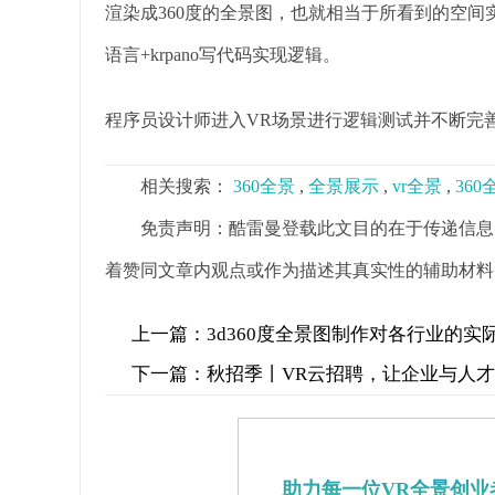
渲染成360度的全景图，也就相当于所看到的空间
语言+krpano写代码实现逻辑。
程序员设计师进入VR场景进行逻辑测试并不断完
相关搜索：
360全景
,
全景展示
,
vr全景
,
36
免责声明：酷雷曼登载此文目的在于传递信息
着赞同文章内观点或作为描述其真实性的辅助材料
上一篇：
3d360度全景图制作对各行业的实
下一篇：
秋招季丨VR云招聘，让企业与人
助力每一位VR全景创业