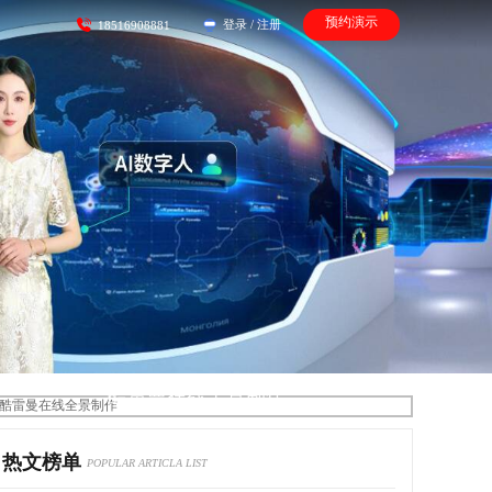
预约演示
登录
/
注册
18516908881
酷雷曼在线全景制作
热文榜单
POPULAR ARTICLA LIST