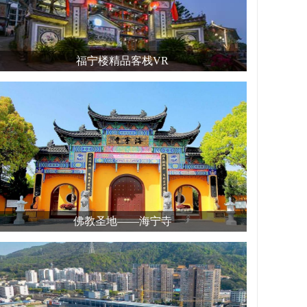
福宁楼精品客栈VR
佛教圣地——海宁寺