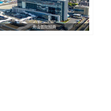
舟山普陀招商