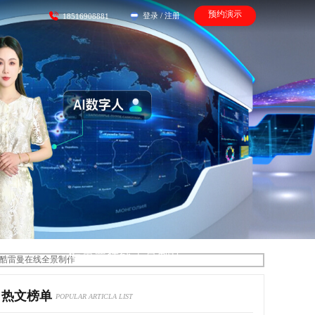
预约演示
登录
/
注册
18516908881
酷雷曼在线全景制作
热文榜单
POPULAR ARTICLA LIST