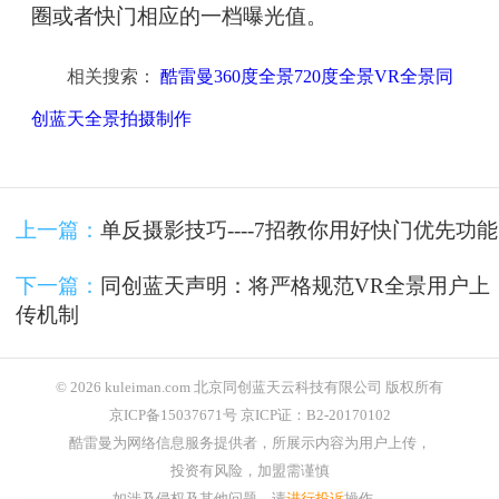
圈或者快门相应的一档曝光值。
相关搜索：
酷雷曼360度全景720度全景VR全景同
创蓝天全景拍摄制作
上一篇：
单反摄影技巧----7招教你用好快门优先功能
下一篇：
同创蓝天声明：将严格规范VR全景用户上
传机制
© 2026 kuleiman.com 北京同创蓝天云科技有限公司 版权所有
京ICP备15037671号 京ICP证：B2-20170102
酷雷曼为网络信息服务提供者，所展示内容为用户上传，
投资有风险，加盟需谨慎
如涉及侵权及其他问题，请
进行投诉
操作。