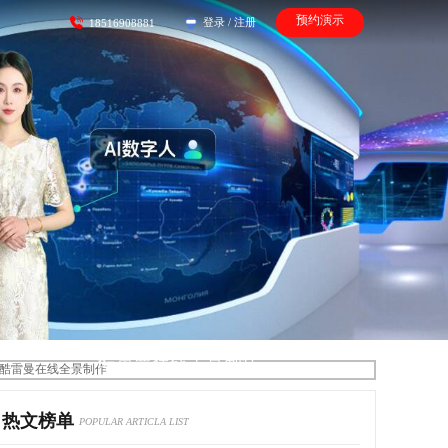
预约演示
登录
/
注册
18516908881
酷雷曼在线全景制作
热文榜单
POPULAR ARTICLA LIST