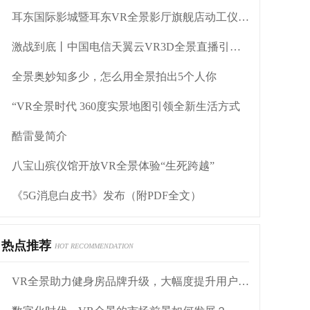
耳东国际影城暨耳东VR全景影厅旗舰店动工仪式盛大举行
激战到底丨中国电信天翼云VR3D全景直播引燃拳击热火
全景奥妙知多少，怎么用全景拍出5个人你
“VR全景时代 360度实景地图引领全新生活方式
酷雷曼简介
八宝山殡仪馆开放VR全景体验“生死跨越”
《5G消息白皮书》发布（附PDF全文）
热点推荐
HOT RECOMMENDATION
VR全景助力健身房品牌升级，大幅度提升用户到店率