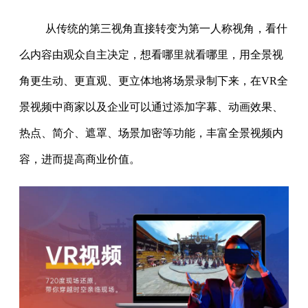
从传统的第三视角直接转变为第一人称视角，看什
么内容由观众自主决定，想看哪里就看哪里，用全景视
角更生动、更直观、更立体地将场景录制下来，在VR全
景视频中商家以及企业可以通过添加字幕、动画效果、
热点、简介、遮罩、场景加密等功能，丰富全景视频内
容，进而提高商业价值。