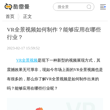
首页
正文
VR全景视频如何制作？能够应用在哪些
行业？
2023-02-17 15:59:52
VR全景视频
是现下一种新型的视频展现方式，其
震撼效果无可厚非，现如今市场上面的VR全景视频也是
有很多的，那么你了解VR全景视频是如何制作出来的
吗？能够应用在哪些行业呢？