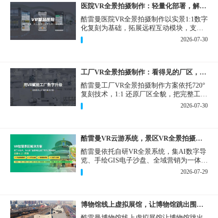
医院VR全景拍摄制作：轻量化部署，解决医患真实痛点
酷雷曼医院VR全景拍摄制作以实景1:1数字
化复刻为基础，拓展远程互动模块，支持
定制，轻量化搭建部署，可挂载在公众
2026-07-30
号、官网等线上平台。
工厂VR全景拍摄制作：看得见的厂区，省下来的成本
酷雷曼工厂VR全景拍摄制作方案依托720°
复刻技术，1:1 还原厂区全貌，把完整工厂
搬进手机、电脑大屏，既是工厂对外拓客
2026-07-30
的数字化名片，也是内部管理、人员培训
的轻量化工具，实实在在解决工厂经营过
程中的多个痛点。
酷雷曼VR云游系统，景区VR全景拍摄制作一站式落地
酷雷曼依托自研VR全景系统，集AI数字导
览、手绘GIS电子沙盘、全域营销为一体，
打造从VR全景拍摄制作到成熟VR云游落
2026-07-29
地案例。
博物馆线上虚拟展馆，让博物馆跳出围墙让历史随处可及
酷雷曼博物馆线上虚拟展馆让博物馆跳出