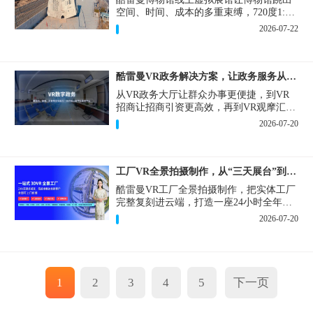
空间、时间、成本的多重束缚，720度1:1
实景复刻的VR数字展厅，已经成为博物馆
2026-07-22
数字化刚需新基建。
酷雷曼VR政务解决方案，让政务服务从“看得见”开始
从VR政务大厅让群众办事更便捷，到VR
招商让招商引资更高效，再到VR观摩汇报
让政务成果更直观，酷雷曼VR政务解决方
2026-07-20
案，解锁政务服务新体验，让服务从“看得
见”开始，向“更优质”迈进！
工厂VR全景拍摄制作，从“三天展台”到“全时在线”
酷雷曼VR工厂全景拍摄制作，把实体工厂
完整复刻进云端，打造一座24小时全年无
休、不限面积、不限展品的线上展厅，改
2026-07-20
写工厂营销获客模式。
1
2
3
4
5
下一页