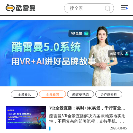
全景资讯
全景新闻
酷雷曼动态
合作商专栏
VR全景直播：实时+8K实景，千行百业的数字化利器
酷雷曼VR全景直播解决方案兼顾落地实用
性，不用复杂的部署流程，支持手机、网
页多端访问，解决各行各业 “看得见、信
2026-08-05
得过、降成本、提转化” 的实际难题。