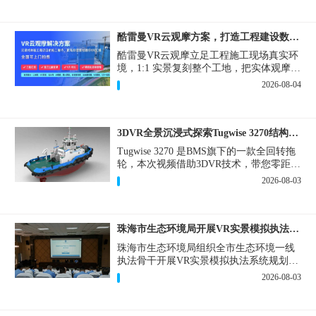
酷雷曼VR云观摩方案，打造工程建设数字化观摩新范式
酷雷曼VR云观摩立足工程施工现场真实环
境，1:1 实景复刻整个工地，把实体观摩会
完整搬到云端线上，兼顾线下实体观摩与
2026-08-04
线上云观摩双重需求，为施工单位、建设
方、监理、监管部门提供一套接地气、可
落地的数字化观摩解决方案。
3DVR全景沉浸式探索Tugwise 3270结构一览
Tugwise 3270 是BMS旗下的一款全回转拖
轮，本次视频借助3DVR技术，带您零距离
透视这艘拖轮的内外构造，沉浸式探索每
2026-08-03
一处细节。
珠海市生态环境局开展VR实景模拟执法专题培训
珠海市生态环境局组织全市生态环境一线
执法骨干开展VR实景模拟执法系统规划建
设和教学培训，持续推进科技赋能生态环
2026-08-03
境执法，夯实队伍办案“基本功”。