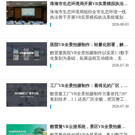
珠海市生态环境局开展VR实景模拟执法专题培训
珠海市生态环境局组织全市生态环境一线
执法骨干开展VR实景模拟执法系统规划建
设和教学培训，持续推进科技赋能生态环
2026-08-03
境执法，夯实队伍办案“基本功”。
医院VR全景拍摄制作：轻量化部署，解决医患真实痛点
酷雷曼医院VR全景拍摄制作以实景1:1数字
化复刻为基础，拓展远程互动模块，支持
定制，轻量化搭建部署，可挂载在公众
2026-07-30
号、官网等线上平台。
工厂VR全景拍摄制作：看得见的厂区，省下来的成本
酷雷曼工厂VR全景拍摄制作方案依托720°
复刻技术，1:1 还原厂区全貌，把完整工厂
搬进手机、电脑大屏，既是工厂对外拓客
2026-07-30
的数字化名片，也是内部管理、人员培训
的轻量化工具，实实在在解决工厂经营过
程中的多个痛点。
酷雷曼VR云游系统，景区VR全景拍摄制作一站式落地
酷雷曼依托自研VR全景系统，集AI数字导