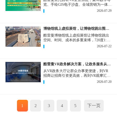
览、手绘GIS电子沙盘、全域营销为一体，
打造从VR全景拍摄制作到成熟VR云游落
2026-07-29
地案例。
博物馆线上虚拟展馆，让博物馆跳出围墙让历史随处可及
酷雷曼博物馆线上虚拟展馆让博物馆跳出
空间、时间、成本的多重束缚，720度1:1
实景复刻的VR数字展厅，已经成为博物馆
2026-07-22
数字化刚需新基建。
酷雷曼VR政务解决方案，让政务服务从“看得见”开始
从VR政务大厅让群众办事更便捷，到VR
招商让招商引资更高效，再到VR观摩汇报
让政务成果更直观，酷雷曼VR政务解决方
2026-07-20
案，解锁政务服务新体验，让服务从“看得
见”开始，向“更优质”迈进！
1
2
3
4
5
下一页