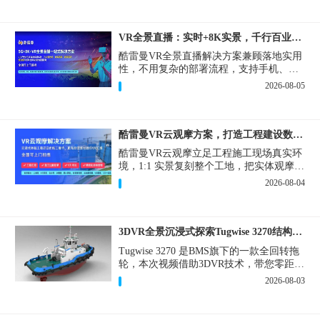
VR全景直播：实时+8K实景，千行百业的数字化利器
酷雷曼VR全景直播解决方案兼顾落地实用
性，不用复杂的部署流程，支持手机、网
页多端访问，解决各行各业 “看得见、信
2026-08-05
得过、降成本、提转化” 的实际难题。
酷雷曼VR云观摩方案，打造工程建设数字化观摩新范式
酷雷曼VR云观摩立足工程施工现场真实环
境，1:1 实景复刻整个工地，把实体观摩会
完整搬到云端线上，兼顾线下实体观摩与
2026-08-04
线上云观摩双重需求，为施工单位、建设
方、监理、监管部门提供一套接地气、可
落地的数字化观摩解决方案。
3DVR全景沉浸式探索Tugwise 3270结构一览
Tugwise 3270 是BMS旗下的一款全回转拖
轮，本次视频借助3DVR技术，带您零距离
透视这艘拖轮的内外构造，沉浸式探索每
2026-08-03
一处细节。