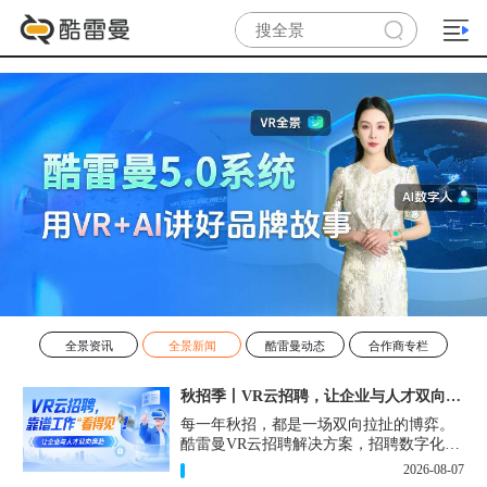
全景资讯
全景新闻
酷雷曼动态
合作商专栏
秋招季丨VR云招聘，让企业与人才双向奔赴！
每一年秋招，都是一场双向拉扯的博弈。
酷雷曼VR云招聘解决方案，招聘数字化的
实用工具，告别“信息博弈”，真正实现企
2026-08-07
业与人才双向奔赴。