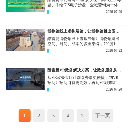
览、手绘GIS电子沙盘、全域营销为一体，
打造从VR全景拍摄制作到成熟VR云游落
2026-07-29
地案例。
博物馆线上虚拟展馆，让博物馆跳出围墙让历史随处可及
酷雷曼博物馆线上虚拟展馆让博物馆跳出
空间、时间、成本的多重束缚，720度1:1
实景复刻的VR数字展厅，已经成为博物馆
2026-07-22
数字化刚需新基建。
酷雷曼VR政务解决方案，让政务服务从“看得见”开始
从VR政务大厅让群众办事更便捷，到VR
招商让招商引资更高效，再到VR观摩汇报
让政务成果更直观，酷雷曼VR政务解决方
2026-07-20
案，解锁政务服务新体验，让服务从“看得
见”开始，向“更优质”迈进！
1
2
3
4
5
下一页