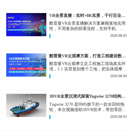
VR全景直播：实时+8K实景，千行百业的数字化利器
酷雷曼VR全景直播解决方案兼顾落地实用
性，不用复杂的部署流程，支持手机、网
页多端访问，解决各行各业 “看得见、信
2026-08-05
得过、降成本、提转化” 的实际难题。
酷雷曼VR云观摩方案，打造工程建设数字化观摩新范式
酷雷曼VR云观摩立足工程施工现场真实环
境，1:1 实景复刻整个工地，把实体观摩会
完整搬到云端线上，兼顾线下实体观摩与
2026-08-04
线上云观摩双重需求，为施工单位、建设
方、监理、监管部门提供一套接地气、可
落地的数字化观摩解决方案。
3DVR全景沉浸式探索Tugwise 3270结构一览
Tugwise 3270 是BMS旗下的一款全回转拖
轮，本次视频借助3DVR技术，带您零距离
透视这艘拖轮的内外构造，沉浸式探索每
2026-08-03
一处细节。