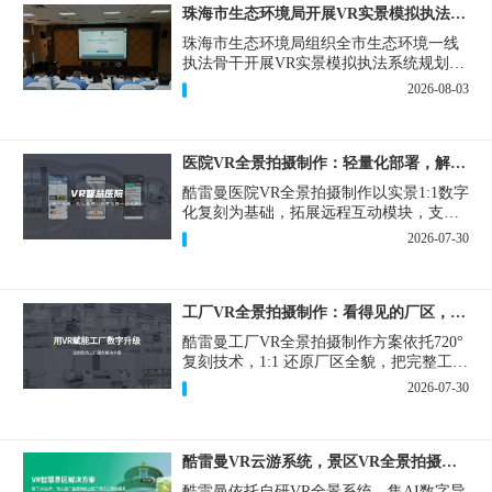
珠海市生态环境局开展VR实景模拟执法专题培训
珠海市生态环境局组织全市生态环境一线
执法骨干开展VR实景模拟执法系统规划建
设和教学培训，持续推进科技赋能生态环
2026-08-03
境执法，夯实队伍办案“基本功”。
医院VR全景拍摄制作：轻量化部署，解决医患真实痛点
酷雷曼医院VR全景拍摄制作以实景1:1数字
化复刻为基础，拓展远程互动模块，支持
定制，轻量化搭建部署，可挂载在公众
2026-07-30
号、官网等线上平台。
工厂VR全景拍摄制作：看得见的厂区，省下来的成本
酷雷曼工厂VR全景拍摄制作方案依托720°
复刻技术，1:1 还原厂区全貌，把完整工厂
搬进手机、电脑大屏，既是工厂对外拓客
2026-07-30
的数字化名片，也是内部管理、人员培训
的轻量化工具，实实在在解决工厂经营过
程中的多个痛点。
酷雷曼VR云游系统，景区VR全景拍摄制作一站式落地
酷雷曼依托自研VR全景系统，集AI数字导