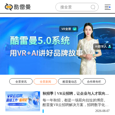
全景资讯
全景新闻
酷雷曼动态
合作商专栏
秋招季丨VR云招聘，让企业与人才双向奔赴！
每一年秋招，都是一场双向拉扯的博弈。
酷雷曼VR云招聘解决方案，招聘数字化的
实用工具，告别“信息博弈”，真正实现企
2026-08-07
业与人才双向奔赴。