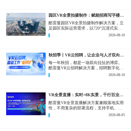
园区VR全景拍摄制作：赋能招商写字楼出租运维巡检多场景
酷雷曼园区VR全景拍摄制作解决方案，立
足园区实际运营需求，以720°沉浸式实景
复刻为核心，精准破解园区对外营销、对
2026-08-10
内管理中的各类痛点，将线下实景转化为
可高效复用的数字资产。
秋招季丨VR云招聘，让企业与人才双向奔赴！
每一年秋招，都是一场双向拉扯的博弈。
酷雷曼VR云招聘解决方案，招聘数字化的
实用工具，告别“信息博弈”，真正实现企
2026-08-10
业与人才双向奔赴。
VR全景直播：实时+8K实景，千行百业的数字化利器
酷雷曼VR全景直播解决方案兼顾落地实用
性，不用复杂的部署流程，支持手机、网
页多端访问，解决各行各业 “看得见、信
2026-08-05
得过、降成本、提转化” 的实际难题。