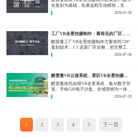
化复刻为基础，拓展远程互动模块，支持
定制，轻量化搭建部署，可挂载在公众
2026-07-30
号、官网等线上平台。
工厂VR全景拍摄制作：看得见的厂区，省下来的成本
酷雷曼工厂VR全景拍摄制作方案依托720°
复刻技术，1:1 还原厂区全貌，把完整工厂
搬进手机、电脑大屏，既是工厂对外拓客
2026-07-30
的数字化名片，也是内部管理、人员培训
的轻量化工具，实实在在解决工厂经营过
程中的多个痛点。
酷雷曼VR云游系统，景区VR全景拍摄制作一站式落地
酷雷曼依托自研VR全景系统，集AI数字导
览、手绘GIS电子沙盘、全域营销为一体，
打造从VR全景拍摄制作到成熟VR云游落
2026-07-29
地案例。
1
2
3
4
5
下一页