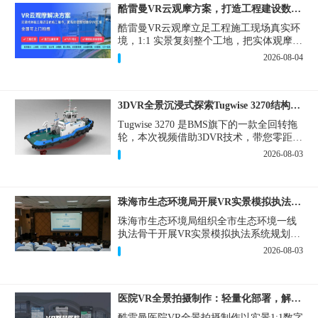
酷雷曼VR云观摩方案，打造工程建设数字化观摩新范式
酷雷曼VR云观摩立足工程施工现场真实环
境，1:1 实景复刻整个工地，把实体观摩会
完整搬到云端线上，兼顾线下实体观摩与
2026-08-04
线上云观摩双重需求，为施工单位、建设
方、监理、监管部门提供一套接地气、可
落地的数字化观摩解决方案。
3DVR全景沉浸式探索Tugwise 3270结构一览
Tugwise 3270 是BMS旗下的一款全回转拖
轮，本次视频借助3DVR技术，带您零距离
透视这艘拖轮的内外构造，沉浸式探索每
2026-08-03
一处细节。
珠海市生态环境局开展VR实景模拟执法专题培训
珠海市生态环境局组织全市生态环境一线
执法骨干开展VR实景模拟执法系统规划建
设和教学培训，持续推进科技赋能生态环
2026-08-03
境执法，夯实队伍办案“基本功”。
医院VR全景拍摄制作：轻量化部署，解决医患真实痛点
酷雷曼医院VR全景拍摄制作以实景1:1数字