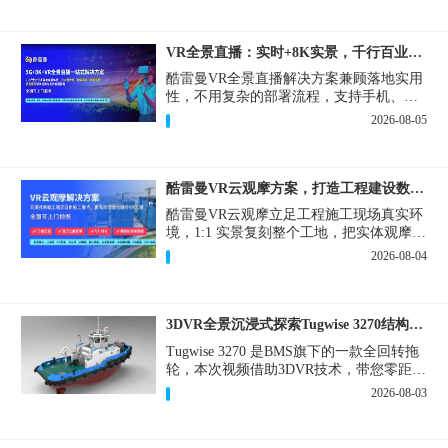
VR全景直播：实时+8K实景，千行百业的数字化利器
酷雷曼VR全景直播解决方案兼顾落地实用
性，不用复杂的部署流程，支持手机、网
页多端访问，解决各行各业 “看得见、信
2026-08-05
得过、降成本、提转化” 的实际难题。
酷雷曼VR云观摩方案，打造工程建设数字化观摩新范式
酷雷曼VR云观摩立足工程施工现场真实环
境，1:1 实景复刻整个工地，把实体观摩会
完整搬到云端线上，兼顾线下实体观摩与
2026-08-04
线上云观摩双重需求，为施工单位、建设
方、监理、监管部门提供一套接地气、可
落地的数字化观摩解决方案。
3DVR全景沉浸式探索Tugwise 3270结构一览
Tugwise 3270 是BMS旗下的一款全回转拖
轮，本次视频借助3DVR技术，带您零距离
透视这艘拖轮的内外构造，沉浸式探索每
2026-08-03
一处细节。