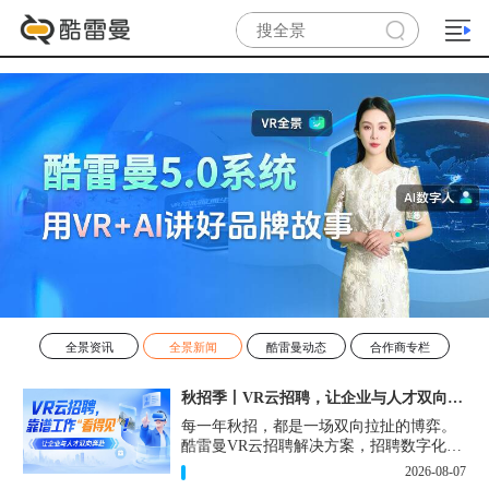
全景资讯
全景新闻
酷雷曼动态
合作商专栏
秋招季丨VR云招聘，让企业与人才双向奔赴！
每一年秋招，都是一场双向拉扯的博弈。
酷雷曼VR云招聘解决方案，招聘数字化的
实用工具，告别“信息博弈”，真正实现企
2026-08-07
业与人才双向奔赴。