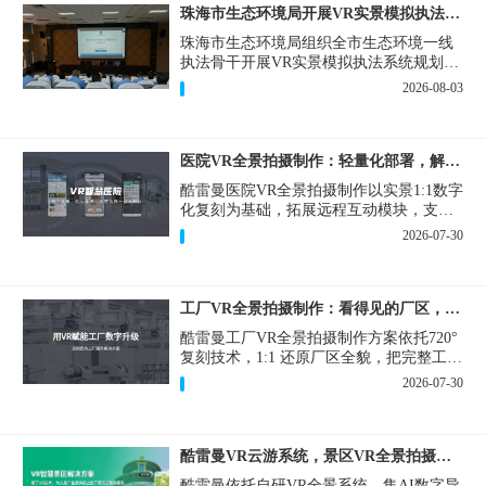
珠海市生态环境局开展VR实景模拟执法专题培训
珠海市生态环境局组织全市生态环境一线
执法骨干开展VR实景模拟执法系统规划建
设和教学培训，持续推进科技赋能生态环
2026-08-03
境执法，夯实队伍办案“基本功”。
医院VR全景拍摄制作：轻量化部署，解决医患真实痛点
酷雷曼医院VR全景拍摄制作以实景1:1数字
化复刻为基础，拓展远程互动模块，支持
定制，轻量化搭建部署，可挂载在公众
2026-07-30
号、官网等线上平台。
工厂VR全景拍摄制作：看得见的厂区，省下来的成本
酷雷曼工厂VR全景拍摄制作方案依托720°
复刻技术，1:1 还原厂区全貌，把完整工厂
搬进手机、电脑大屏，既是工厂对外拓客
2026-07-30
的数字化名片，也是内部管理、人员培训
的轻量化工具，实实在在解决工厂经营过
程中的多个痛点。
酷雷曼VR云游系统，景区VR全景拍摄制作一站式落地
酷雷曼依托自研VR全景系统，集AI数字导