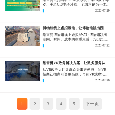
览、手绘GIS电子沙盘、全域营销为一体，
打造从VR全景拍摄制作到成熟VR云游落
2026-07-29
地案例。
博物馆线上虚拟展馆，让博物馆跳出围墙让历史随处可及
酷雷曼博物馆线上虚拟展馆让博物馆跳出
空间、时间、成本的多重束缚，720度1:1
实景复刻的VR数字展厅，已经成为博物馆
2026-07-22
数字化刚需新基建。
酷雷曼VR政务解决方案，让政务服务从“看得见”开始
从VR政务大厅让群众办事更便捷，到VR
招商让招商引资更高效，再到VR观摩汇报
让政务成果更直观，酷雷曼VR政务解决方
2026-07-20
案，解锁政务服务新体验，让服务从“看得
见”开始，向“更优质”迈进！
1
2
3
4
5
下一页