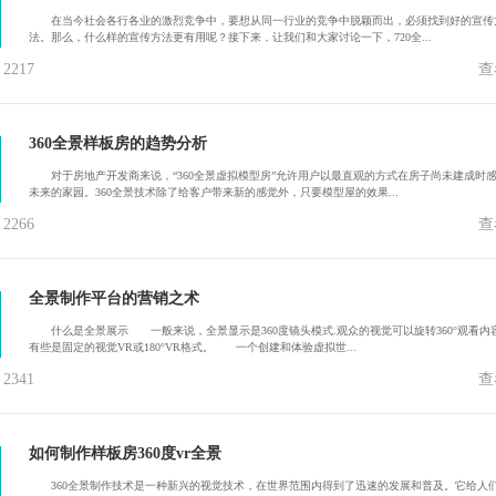
在当今社会各行各业的激烈竞争中，要想从同一行业的竞争中脱颖而出，必须找到好的宣传
法。那么，什么样的宣传方法更有用呢？接下来，让我们和大家讨论一下，720全...
217
查
360全景样板房的趋势分析
对于房地产开发商来说，“360全景虚拟模型房”允许用户以最直观的方式在房子尚未建成时
未来的家园。360全景技术除了给客户带来新的感觉外，只要模型屋的效果...
266
查
全景制作平台的营销之术
什么是全景展示 一般来说，全景显示是360度镜头模式.观众的视觉可以旋转360°观看内
有些是固定的视觉VR或180°VR格式。 一个创建和体验虚拟世...
341
查
如何制作样板房360度vr全景
360全景制作技术是一种新兴的视觉技术，在世界范围内得到了迅速的发展和普及。它给人