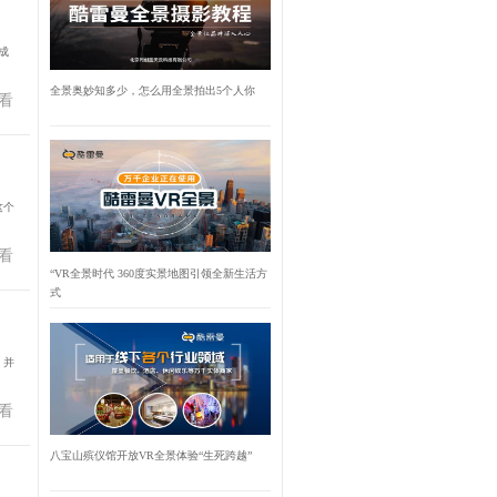
成
全景奥妙知多少，怎么用全景拍出5个人你
看
这个
看
“VR全景时代 360度实景地图引领全新生活方
式
。并
看
八宝山殡仪馆开放VR全景体验“生死跨越”