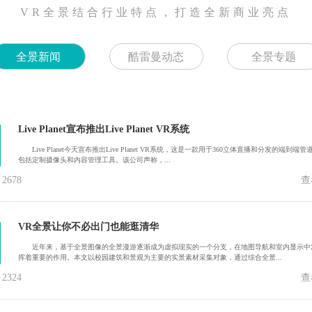
VR全景结合行业特点，打造全新商业亮点
全景新闻
酷雷曼动态
全景专题
Live Planet宣布推出Live Planet VR系统
Live Planet今天宣布推出Live Planet VR系统，这是一款用于360立体直播和分发的端到端管
包括定制摄像头和内容管理工具。该公司声称，...
678
查
VR全景让你不必出门也能逛清华
近年来，基于全景图像的全景漫游逐渐成为虚拟现实的一个分支，在地图导航和室内显示中
挥着重要的作用。本文以校园建筑和景观为主要的实景素材采集对象，通过综合全景...
324
查