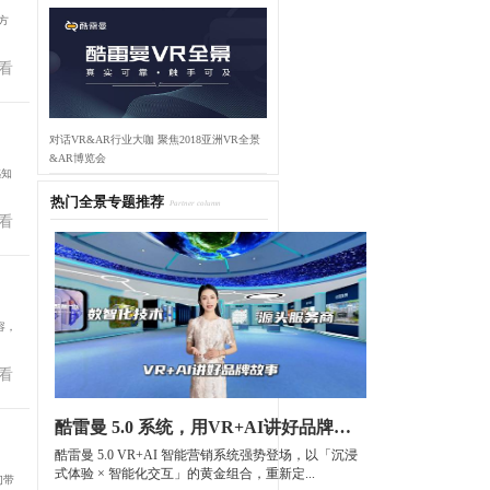
方
看
对话VR&AR行业大咖 聚焦2018亚洲VR全景
&AR博览会
感知
热门全景专题推荐
Partner column
看
容，
看
酷雷曼 5.0 系统，用VR+AI讲好品牌故事
酷雷曼 5.0 VR+AI 智能营销系统强势登场，以「沉浸
式体验 × 智能化交互」的黄金组合，重新定...
们带