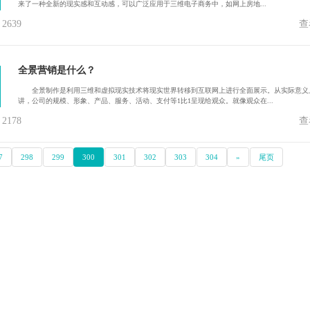
来了一种全新的现实感和互动感，可以广泛应用于三维电子商务中，如网上房地...
639
查
全景营销是什么？
全景制作是利用三维和虚拟现实技术将现实世界转移到互联网上进行全面展示。从实际意义
讲，公司的规模、形象、产品、服务、活动、支付等1比1呈现给观众。就像观众在...
178
查
7
298
299
300
301
302
303
304
»
尾页