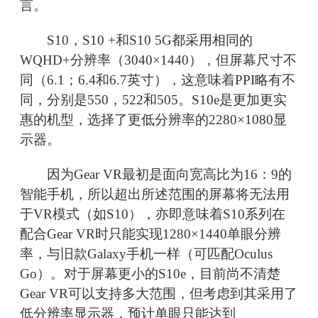
言。
S10，S10 +和S10 5G都采用相同的
WQHD+分辨率（3040×1440），但屏幕尺寸不
同（6.1；6.4和6.7英寸），这意味着PPI略有不
同，分别是550，522和505。S10e是更加更实
惠的机型，选择了更低分辨率的2280×1080显
示器。
因为Gear VR最初是面向宽高比为16：9的
智能手机，所以超出所述范围的屏幕将无法用
于VR模式（如S10），亦即意味着S10系列在
配合Gear VR时只能实现1280×1440单眼分辨
率，与旧款Galaxy手机一样（可匹配Oculus
Go）。对于屏幕更小的S10e，目前尚不清楚
Gear VR可以支持多大范围，但考虑到其采用了
低分辨率显示器，预计单眼只能达到