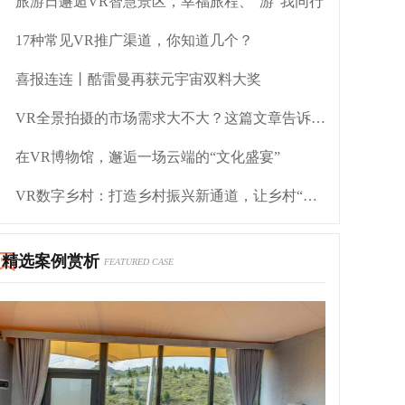
旅游日邂逅VR智慧景区，幸福旅程、“游”我同行
17种常见VR推广渠道，你知道几个？
喜报连连丨酷雷曼再获元宇宙双料大奖
VR全景拍摄的市场需求大不大？这篇文章告诉你答案
在VR博物馆，邂逅一场云端的“文化盛宴”
VR数字乡村：打造乡村振兴新通道，让乡村“走出去”
精选案例赏析
FEATURED CASE