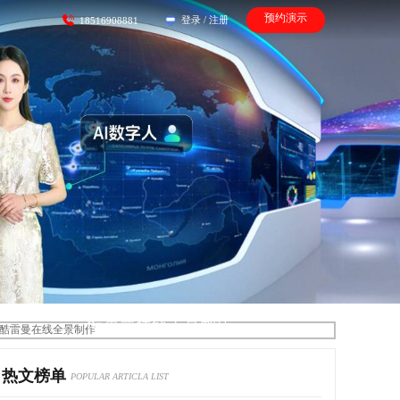
预约演示
登录
/
注册
18516908881
酷雷曼在线全景制作
热文榜单
POPULAR ARTICLA LIST