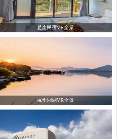
悬崖民宿VR全景
杭州湘湖VR全景