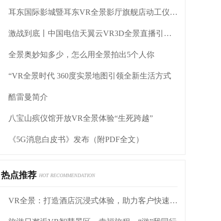
耳东国际影城暨耳东VR全景影厅旗舰店动工仪式盛大举行
激战到底丨中国电信天翼云VR3D全景直播引燃拳击热火
全景奥妙知多少，怎么用全景拍出5个人你
“VR全景时代 360度实景地图引领全新生活方式
酷雷曼简介
八宝山殡仪馆开放VR全景体验“生死跨越”
《5G消息白皮书》发布（附PDF全文）
热点推荐
HOT RECOMMENDATION
VR全景：打造酒店沉浸式体验，助力客户快速决策