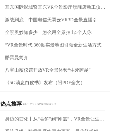
耳东国际影城暨耳东VR全景影厅旗舰店动工仪式盛大举行
激战到底丨中国电信天翼云VR3D全景直播引燃拳击热火
全景奥妙知多少，怎么用全景拍出5个人你
“VR全景时代 360度实景地图引领全新生活方式
酷雷曼简介
八宝山殡仪馆开放VR全景体验“生死跨越”
《5G消息白皮书》发布（附PDF全文）
热点推荐
HOT RECOMMENDATION
身边的变化丨从“尝鲜”到“刚需”，VR全景让生活“立体化”