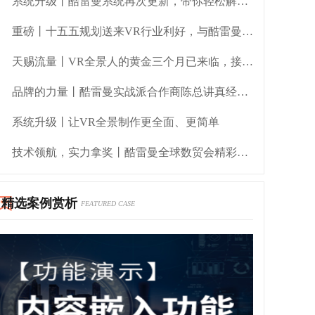
系统升级丨酷雷曼系统再次更新，带你轻松解锁实用新功能
重磅丨十五五规划送来VR行业利好，与酷雷曼一起共赢未来新基建！
天赐流量丨VR全景人的黄金三个月已来临，接住这波泼天富贵！
品牌的力量丨酷雷曼实战派合作商陈总讲真经验、传真方法
系统升级丨让VR全景制作更全面、更简单
技术领航，实力拿奖丨酷雷曼全球数贸会精彩时刻
精选案例赏析
FEATURED CASE