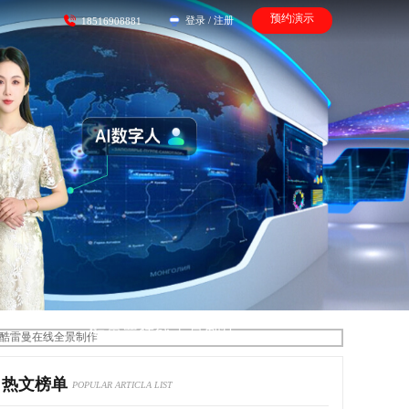
预约演示
登录
/
注册
18516908881
酷雷曼在线全景制作
热文榜单
POPULAR ARTICLA LIST