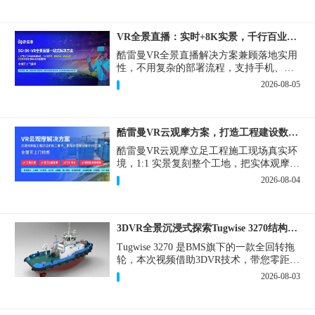
VR全景直播：实时+8K实景，千行百业的数字化利器
酷雷曼VR全景直播解决方案兼顾落地实用
性，不用复杂的部署流程，支持手机、网
页多端访问，解决各行各业 “看得见、信
2026-08-05
得过、降成本、提转化” 的实际难题。
酷雷曼VR云观摩方案，打造工程建设数字化观摩新范式
酷雷曼VR云观摩立足工程施工现场真实环
境，1:1 实景复刻整个工地，把实体观摩会
完整搬到云端线上，兼顾线下实体观摩与
2026-08-04
线上云观摩双重需求，为施工单位、建设
方、监理、监管部门提供一套接地气、可
落地的数字化观摩解决方案。
3DVR全景沉浸式探索Tugwise 3270结构一览
Tugwise 3270 是BMS旗下的一款全回转拖
轮，本次视频借助3DVR技术，带您零距离
透视这艘拖轮的内外构造，沉浸式探索每
2026-08-03
一处细节。