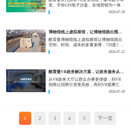
览、手绘GIS电子沙盘、全域营销为一体，
打造从VR全景拍摄制作到成熟VR云游落
2026-07-29
地案例。
博物馆线上虚拟展馆，让博物馆跳出围墙让历史随处可及
酷雷曼博物馆线上虚拟展馆让博物馆跳出
空间、时间、成本的多重束缚，720度1:1
实景复刻的VR数字展厅，已经成为博物馆
2026-07-22
数字化刚需新基建。
酷雷曼VR政务解决方案，让政务服务从“看得见”开始
从VR政务大厅让群众办事更便捷，到VR
招商让招商引资更高效，再到VR观摩汇报
让政务成果更直观，酷雷曼VR政务解决方
2026-07-20
案，解锁政务服务新体验，让服务从“看得
见”开始，向“更优质”迈进！
1
2
3
4
5
下一页