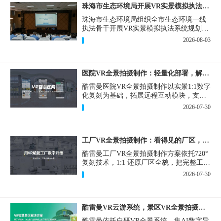
珠海市生态环境局开展VR实景模拟执法专题培训
珠海市生态环境局组织全市生态环境一线
执法骨干开展VR实景模拟执法系统规划建
设和教学培训，持续推进科技赋能生态环
2026-08-03
境执法，夯实队伍办案“基本功”。
医院VR全景拍摄制作：轻量化部署，解决医患真实痛点
酷雷曼医院VR全景拍摄制作以实景1:1数字
化复刻为基础，拓展远程互动模块，支持
定制，轻量化搭建部署，可挂载在公众
2026-07-30
号、官网等线上平台。
工厂VR全景拍摄制作：看得见的厂区，省下来的成本
酷雷曼工厂VR全景拍摄制作方案依托720°
复刻技术，1:1 还原厂区全貌，把完整工厂
搬进手机、电脑大屏，既是工厂对外拓客
2026-07-30
的数字化名片，也是内部管理、人员培训
的轻量化工具，实实在在解决工厂经营过
程中的多个痛点。
酷雷曼VR云游系统，景区VR全景拍摄制作一站式落地
酷雷曼依托自研VR全景系统，集AI数字导