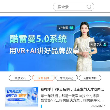
全景资讯
全景新闻
酷雷曼动态
合作商专栏
秋招季丨VR云招聘，让企业与人才双向奔赴！
每一年秋招，都是一场双向拉扯的博弈。
酷雷曼VR云招聘解决方案，招聘数字化的
实用工具，告别“信息博弈”，真正实现企
2026-08-07
业与人才双向奔赴。