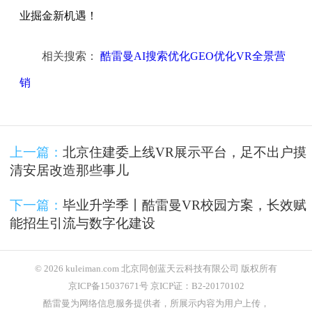
业掘金新机遇！
相关搜索：
酷雷曼AI搜索优化GEO优化VR全景营
销
上一篇：
北京住建委上线VR展示平台，足不出户摸
清安居改造那些事儿
下一篇：
毕业升学季丨酷雷曼VR校园方案，长效赋
能招生引流与数字化建设
© 2026 kuleiman.com 北京同创蓝天云科技有限公司 版权所有
京ICP备15037671号 京ICP证：B2-20170102
酷雷曼为网络信息服务提供者，所展示内容为用户上传，