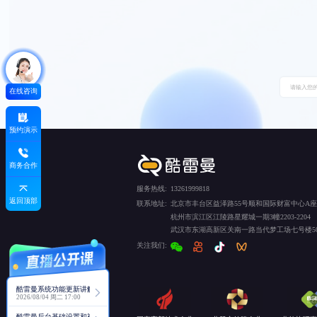
在线咨询
预约演示
商务合作
服务热线:
13261999818
返回顶部
联系地址:
北京市丰台区益泽路55号顺和国际财富中心A座5
杭州市滨江区江陵路星耀城一期3幢2203-2204
武汉市东湖高新区关南一路当代梦工场七号楼50
关注我们:
酷雷曼系统功能更新讲解
2026/08/04 周二 17:00
酷雷曼后台基础设置和视角功能详解