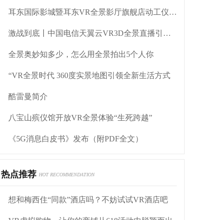
耳东国际影城暨耳东VR全景影厅旗舰店动工仪式盛大举行
激战到底丨中国电信天翼云VR3D全景直播引燃拳击热火
全景奥妙知多少，怎么用全景拍出5个人你
“VR全景时代 360度实景地图引领全新生活方式
酷雷曼简介
八宝山殡仪馆开放VR全景体验“生死跨越”
《5G消息白皮书》发布（附PDF全文）
热点推荐
HOT RECOMMENDATION
想和梅西住“同款”酒店吗？不妨试试VR酒店吧