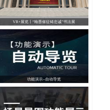
VR+展览丨“翰墨催征铸忠诚”书法展
功能演示--自动导览