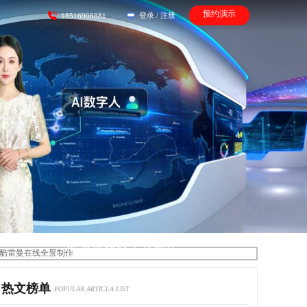
预约演示
登录
/
注册
18516908881
酷雷曼在线全景制作
热文榜单
POPULAR ARTICLA LIST