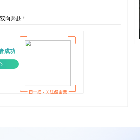
才双向奔赴！
者成功
心