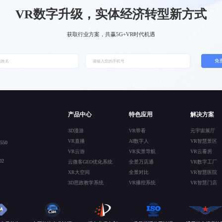
VR数字升级，实体经济转型新方式
获取行业方案，共赢5G+VR时代机遇
免
产品中心
特色应用
解决方案
3D漫游
VR带看
元宇宙展厅
VR直播
AI数字人
VR智慧景区
50
VR云游
VR实景导航
VR云看房
2
云微客GEO优化系统
全景万店通
VR数字工厂
XR大空间
全景对比
VR智慧医院
3D思政教学系统
VR播控系统
VR智慧门店