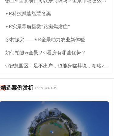
创业vr全景项目可以挣到钱吗？全景市场怎么操作
VR科技赋能智慧冬奥
VR实景导航拯救“路痴焦虑症”
乡村振兴——VR全景助力农业新体验
如何拍摄vr全景？vr看房有哪些优势？
vr智慧园区：足不出户，也能身临其境，领略vr园区的风采
精选案例赏析
FEATURED CASE