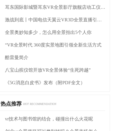
耳东国际影城暨耳东VR全景影厅旗舰店动工仪式盛大举行
激战到底丨中国电信天翼云VR3D全景直播引燃拳击热火
全景奥妙知多少，怎么用全景拍出5个人你
“VR全景时代 360度实景地图引领全新生活方式
酷雷曼简介
八宝山殡仪馆开放VR全景体验“生死跨越”
《5G消息白皮书》发布（附PDF全文）
热点推荐
HOT RECOMMENDATION
vr技术与图书馆的结合，碰撞出什么火花呢