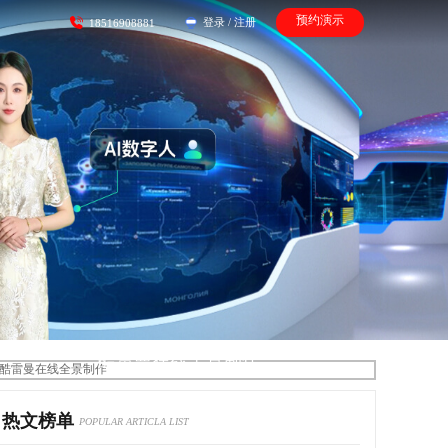
预约演示
登录
/
注册
18516908881
酷雷曼在线全景制作
热文榜单
POPULAR ARTICLA LIST