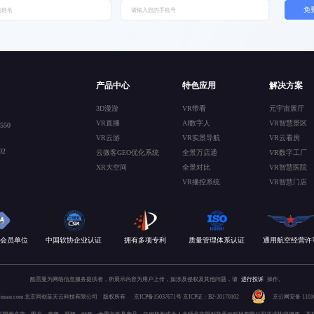
免
产品中心
特色应用
解决方案
3D漫游
VR带看
元宇宙展厅
VR直播
AI数字人
VR智慧景区
50
VR云游
VR实景导航
VR云看房
2
云微客GEO优化系统
全景万店通
VR数字工厂
XR大空间
全景对比
VR智慧医院
VR播控系统
VR智慧门店
会员单位
中国软协企业认证
拥有多项专利
质量管理体系认证
通用航空经营许
酷雷曼为网络信息服务提供者，所展示内容为用户上传，如涉及侵权及其他问题，请
进行投诉
操作。
 kuleiman.com 北京同创蓝天云科技有限公司 版权所有
京ICP备15037671号
京ICP证：B2-20170102
京公网安备 110106