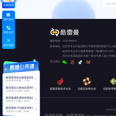
在线咨询
预约演示
商务合作
服务热线:
13261999818
返回顶部
联系地址:
北京市丰台区益泽路55号顺和国际财富中心A座5
杭州市滨江区江陵路星耀城一期3幢2203-2204
武汉市东湖高新区关南一路当代梦工场七号楼50
关注我们:
酷雷曼系统功能更新讲解
2026/08/04 周二 17:00
酷雷曼后台基础设置和视角功能详解
国家高新技术企业
北股交挂牌企业
北软协理事
2026/07/31 周五 16:00
酷雷曼摄影课程前期拍摄讲解
2026/07/21 周二 10:00
酷雷曼客户问题及商务老师回复分享
© 2026
2026/07/14 周二 16:00
投资有风险，加盟需谨慎