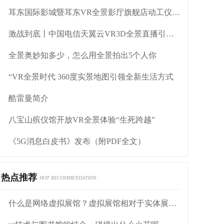
耳东国际影城暨耳东VR全景影厅旗舰店动工仪式盛大举行
激战到底丨中国电信天翼云VR3D全景直播引燃拳击热火
全景奥妙知多少，怎么用全景拍出5个人你
“VR全景时代 360度实景地图引领全新生活方式
酷雷曼简介
八宝山殡仪馆开放VR全景体验“生死跨越”
《5G消息白皮书》发布（附PDF全文）
热点推荐
HOT RECOMMENDATION
什么是网络虚拟展馆？虚拟展馆相对于实体展馆有什么优点？