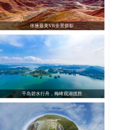
张掖最美VR全景摄影
千岛碧水行舟，梅峰观湖揽胜