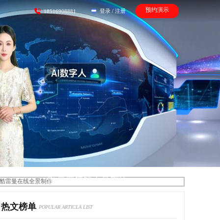
预约演示
登录
/
注册
18516908881
酷雷曼在线全景制作
热文榜单
POPULAR ARTICLA LIST