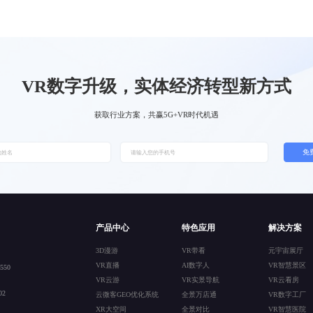
VR数字升级，实体经济转型新方式
获取行业方案，共赢5G+VR时代机遇
免
产品中心
特色应用
解决方案
3D漫游
VR带看
元宇宙展厅
VR直播
AI数字人
VR智慧景区
50
VR云游
VR实景导航
VR云看房
2
云微客GEO优化系统
全景万店通
VR数字工厂
XR大空间
全景对比
VR智慧医院