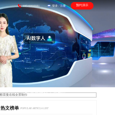
预约演示
登录
/
注册
18516908881
酷雷曼在线全景制作
热文榜单
POPULAR ARTICLA LIST