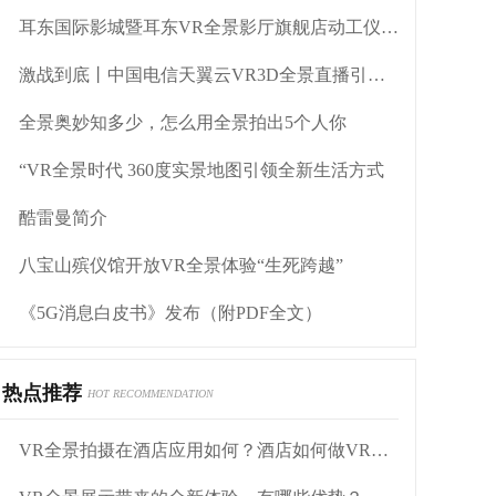
耳东国际影城暨耳东VR全景影厅旗舰店动工仪式盛大举行
激战到底丨中国电信天翼云VR3D全景直播引燃拳击热火
全景奥妙知多少，怎么用全景拍出5个人你
“VR全景时代 360度实景地图引领全新生活方式
酷雷曼简介
八宝山殡仪馆开放VR全景体验“生死跨越”
《5G消息白皮书》发布（附PDF全文）
热点推荐
HOT RECOMMENDATION
VR全景拍摄在酒店应用如何？酒店如何做VR全景营销？