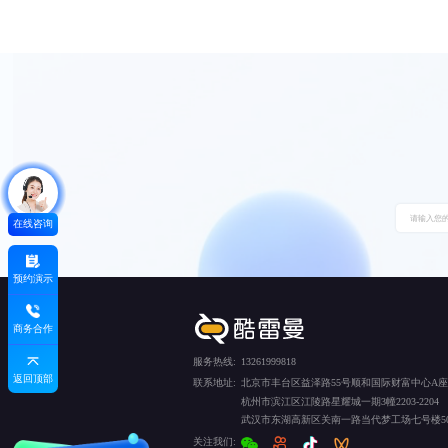
在线咨询
预约演示
商务合作
服务热线:
13261999818
返回顶部
联系地址:
北京市丰台区益泽路55号顺和国际财富中心A座5
杭州市滨江区江陵路星耀城一期3幢2203-2204
武汉市东湖高新区关南一路当代梦工场七号楼50
关注我们: