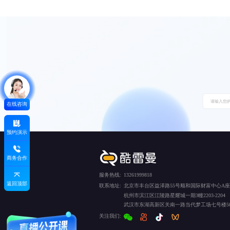
在线咨询
预约演示
商务合作
服务热线:
13261999818
返回顶部
联系地址:
北京市丰台区益泽路55号顺和国际财富中心A座5
杭州市滨江区江陵路星耀城一期3幢2203-2204
武汉市东湖高新区关南一路当代梦工场七号楼50
关注我们: