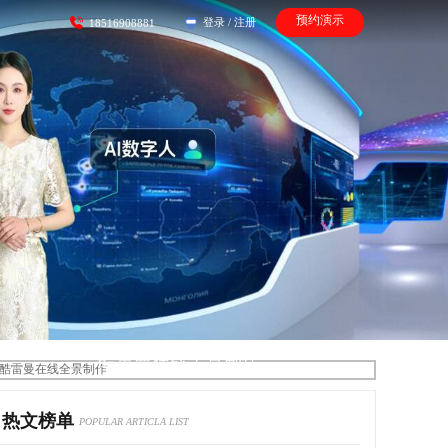
预约演示
登录
/
注册
18516908881
酷雷曼在线全景制作
热文榜单
POPULAR ARTICLA LIST