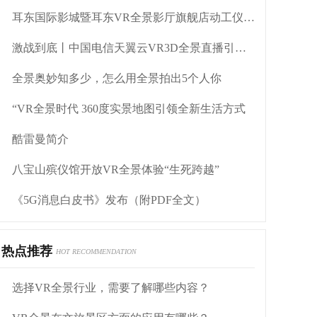
耳东国际影城暨耳东VR全景影厅旗舰店动工仪式盛大举行
激战到底丨中国电信天翼云VR3D全景直播引燃拳击热火
全景奥妙知多少，怎么用全景拍出5个人你
“VR全景时代 360度实景地图引领全新生活方式
酷雷曼简介
八宝山殡仪馆开放VR全景体验“生死跨越”
《5G消息白皮书》发布（附PDF全文）
热点推荐
HOT RECOMMENDATION
选择VR全景行业，需要了解哪些内容？