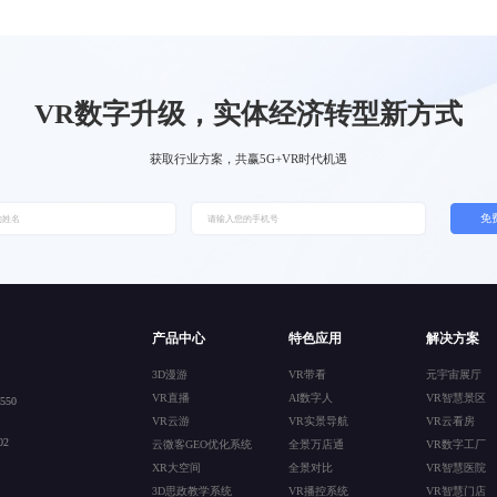
VR数字升级，实体经济转型新方式
获取行业方案，共赢5G+VR时代机遇
免
产品中心
特色应用
解决方案
3D漫游
VR带看
元宇宙展厅
VR直播
AI数字人
VR智慧景区
50
VR云游
VR实景导航
VR云看房
2
云微客GEO优化系统
全景万店通
VR数字工厂
XR大空间
全景对比
VR智慧医院
3D思政教学系统
VR播控系统
VR智慧门店