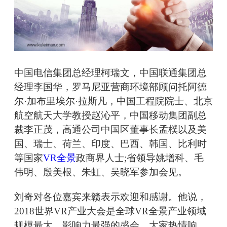
中国电信集团总经理柯瑞文，中国联通集团总
经理李国华，罗马尼亚营商环境部顾问托阿德
尔·加布里埃尔·拉斯凡，中国工程院院士、北京
航空航天大学教授赵沁平，中国移动集团副总
裁李正茂，高通公司中国区董事长孟樸以及美
国、瑞士、荷兰、印度、巴西、韩国、比利时
等国家
VR全景
政商界人士;省领导姚增科、毛
伟明、殷美根、朱虹、吴晓军参加会见。
刘奇对各位嘉宾来赣表示欢迎和感谢。他说，
2018世界VR产业大会是全球VR全景产业领域
规模最大、影响力最强的盛会，大家热情响