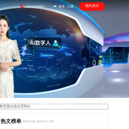
预约演示
登录
/
注册
18516908881
酷雷曼在线全景制作
热文榜单
POPULAR ARTICLA LIST