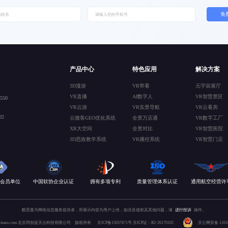
免
产品中心
特色应用
解决方案
3D漫游
VR带看
元宇宙展厅
VR直播
AI数字人
VR智慧景区
50
VR云游
VR实景导航
VR云看房
2
云微客GEO优化系统
全景万店通
VR数字工厂
XR大空间
全景对比
VR智慧医院
3D思政教学系统
VR播控系统
VR智慧门店
会员单位
中国软协企业认证
拥有多项专利
质量管理体系认证
通用航空经营许
酷雷曼为网络信息服务提供者，所展示内容为用户上传，如涉及侵权及其他问题，请
进行投诉
操作。
 kuleiman.com 北京同创蓝天云科技有限公司 版权所有
京ICP备15037671号
京ICP证：B2-20170102
京公网安备 110106