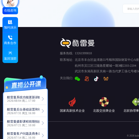
在线咨询
预约演示
商务合作
服务热线:
13261999818
返回顶部
联系地址:
北京市丰台区益泽路55号顺和国际财富中心A座5
杭州市滨江区江陵路星耀城一期3幢2203-2204
武汉市东湖高新区关南一路当代梦工场七号楼50
关注我们:
酷雷曼系统功能更新讲解
2026/08/04 周二 17:00
酷雷曼后台基础设置和视角功能详解
国家高新技术企业
北股交挂牌企业
北软协理事
2026/07/31 周五 16:00
酷雷曼摄影课程前期拍摄讲解
2026/07/21 周二 10:00
酷雷曼客户问题及商务老师回复分享
© 2026
2026/07/14 周二 16:00