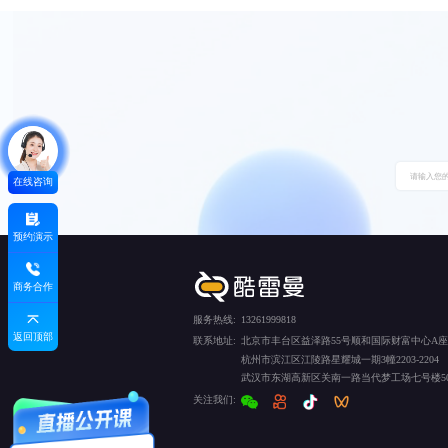
在线咨询
预约演示
商务合作
服务热线:
13261999818
返回顶部
联系地址:
北京市丰台区益泽路55号顺和国际财富中心A座5
杭州市滨江区江陵路星耀城一期3幢2203-2204
武汉市东湖高新区关南一路当代梦工场七号楼50
关注我们: