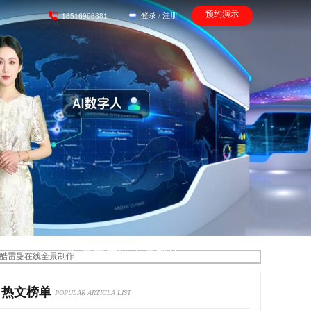
预约演示
登录
/
注册
18516908881
酷雷曼在线全景制作
热文榜单
POPULAR ARTICLA LIST