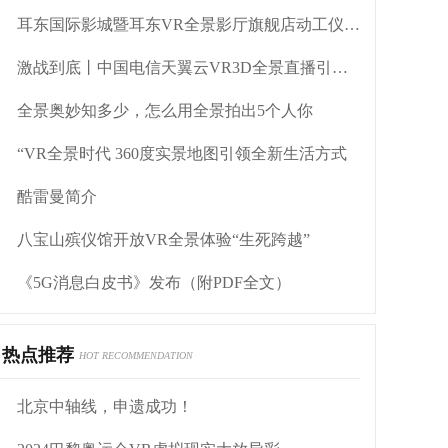
耳东国际影城暨耳东VR全景影厅旗舰店动工仪式盛大举行
激战到底丨中国电信天翼云VR3D全景直播引燃拳击热火
全景奥妙知多少，怎么用全景拍出5个人你
“VR全景时代 360度实景地图引领全新生活方式
酷雷曼简介
八宝山殡仪馆开放VR全景体验“生死跨越”
《5G消息白皮书》发布（附PDF全文）
热点推荐
HOT RECOMMENDATION
北京中轴线，申遗成功！