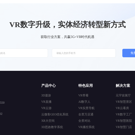
VR数字升级，实体经济转型新方式
获取行业方案，共赢5G+VR时代机遇
免
产品中心
特色应用
解决方案
3D漫游
VR带看
元宇宙展厅
VR直播
AI数字人
VR智慧景区
50
VR云游
VR实景导航
VR云看房
2
云微客GEO优化系统
全景万店通
VR数字工厂
XR大空间
全景对比
VR智慧医院
3D思政教学系统
VR播控系统
VR智慧门店