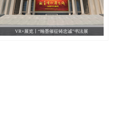
VR+展览丨“翰墨催征铸忠诚”书法展