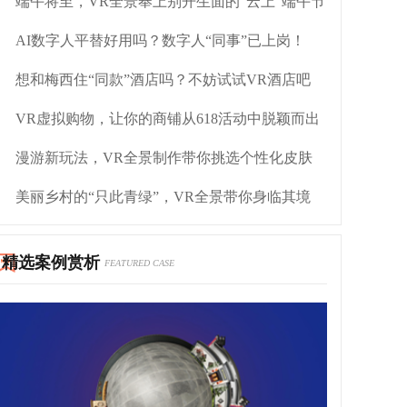
端午将至，VR全景奉上别开生面的“云上”端午节
AI数字人平替好用吗？数字人“同事”已上岗！
想和梅西住“同款”酒店吗？不妨试试VR酒店吧
VR虚拟购物，让你的商铺从618活动中脱颖而出
漫游新玩法，VR全景制作带你挑选个性化皮肤
美丽乡村的“只此青绿”，VR全景带你身临其境
精选案例赏析
FEATURED CASE