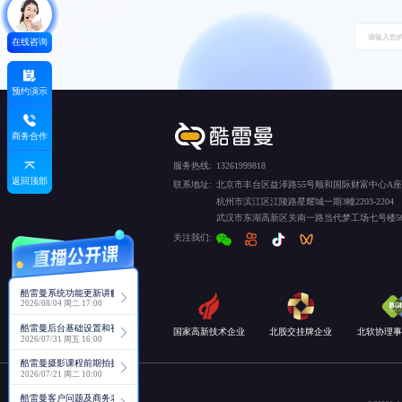
在线咨询
预约演示
商务合作
服务热线:
13261999818
返回顶部
联系地址:
北京市丰台区益泽路55号顺和国际财富中心A座5
杭州市滨江区江陵路星耀城一期3幢2203-2204
武汉市东湖高新区关南一路当代梦工场七号楼50
关注我们:
酷雷曼系统功能更新讲解
2026/08/04 周二 17:00
酷雷曼后台基础设置和视角功能详解
国家高新技术企业
北股交挂牌企业
北软协理事
2026/07/31 周五 16:00
酷雷曼摄影课程前期拍摄讲解
2026/07/21 周二 10:00
酷雷曼客户问题及商务老师回复分享