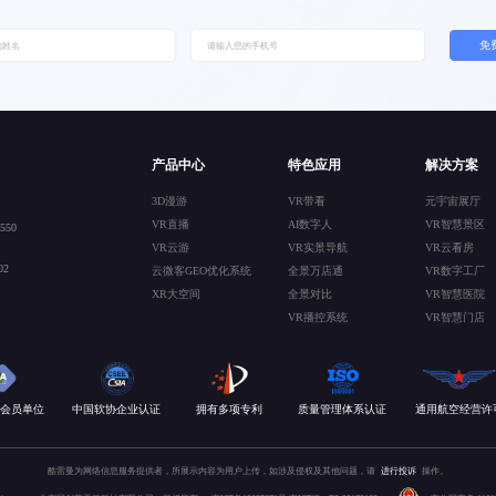
免
产品中心
特色应用
解决方案
3D漫游
VR带看
元宇宙展厅
VR直播
AI数字人
VR智慧景区
50
VR云游
VR实景导航
VR云看房
2
云微客GEO优化系统
全景万店通
VR数字工厂
XR大空间
全景对比
VR智慧医院
VR播控系统
VR智慧门店
会员单位
中国软协企业认证
拥有多项专利
质量管理体系认证
通用航空经营许
酷雷曼为网络信息服务提供者，所展示内容为用户上传，如涉及侵权及其他问题，请
进行投诉
操作。