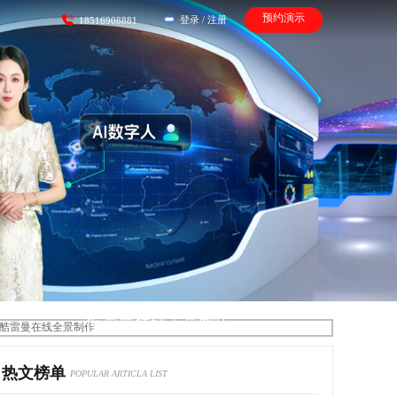
预约演示
登录
/
注册
18516908881
酷雷曼在线全景制作
热文榜单
POPULAR ARTICLA LIST