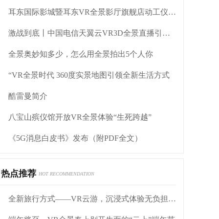
耳东国际影城暨耳东VR全景影厅旗舰店动工仪式盛大举行
激战到底丨中国电信天翼云VR3D全景直播引燃拳击热火
全景奥妙知多少，怎么用全景拍出5个人你
“VR全景时代 360度实景地图引领全新生活方式
酷雷曼简介
八宝山殡仪馆开放VR全景体验“生死跨越”
《5G消息白皮书》发布（附PDF全文）
热点推荐
HOT RECOMMENDATION
全新旅行方式——VR云游，沉浸式体验无负担旅行