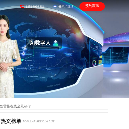
预约演示
登录
/
注册
18516908881
酷雷曼在线全景制作
热文榜单
POPULAR ARTICLA LIST