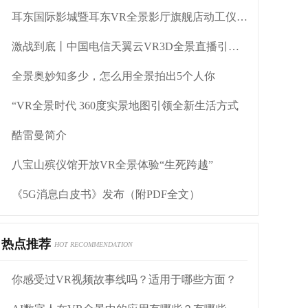
耳东国际影城暨耳东VR全景影厅旗舰店动工仪式盛大举行
激战到底丨中国电信天翼云VR3D全景直播引燃拳击热火
全景奥妙知多少，怎么用全景拍出5个人你
“VR全景时代 360度实景地图引领全新生活方式
酷雷曼简介
八宝山殡仪馆开放VR全景体验“生死跨越”
《5G消息白皮书》发布（附PDF全文）
热点推荐
HOT RECOMMENDATION
你感受过VR视频故事线吗？适用于哪些方面？