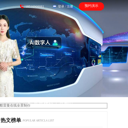
预约演示
登录
/
注册
18516908881
酷雷曼在线全景制作
热文榜单
POPULAR ARTICLA LIST