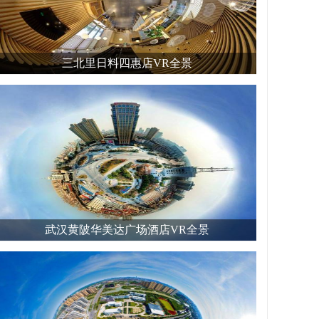
三北里日料四惠店VR全景
武汉黄陂华美达广场酒店VR全景