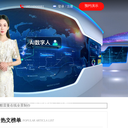
预约演示
登录
/
注册
18516908881
酷雷曼在线全景制作
热文榜单
POPULAR ARTICLA LIST