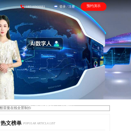
预约演示
登录
/
注册
18516908881
酷雷曼在线全景制作
热文榜单
POPULAR ARTICLA LIST