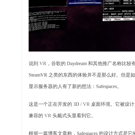
说到
VR
，谷歌的 Daydream 和其他推广名称比较
SteamVR 之类的东西的体验并不是那么好。但是如何
显示服务器的人有了新的想法：Safespaces。
这是一个正在开发的 3D /
VR
桌面环境。它被设计为在
兼容的
VR
头戴式头显看到它。
根据一篇博客文章称，Safespaces 的设计方