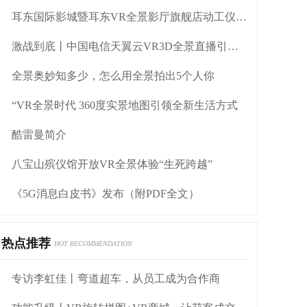
耳东国际影城暨耳东VR全景影厅旗舰店动工仪式盛大举行
激战到底丨中国电信天翼云VR3D全景直播引燃拳击热火
全景奥妙知多少，怎么用全景拍出5个人你
“VR全景时代 360度实景地图引领全新生活方式
酷雷曼简介
八宝山殡仪馆开放VR全景体验“生死跨越”
《5G消息白皮书》发布（附PDF全文）
热点推荐
HOT RECOMMENDATION
专访李虹佳丨弯道超车，从员工成为合作商