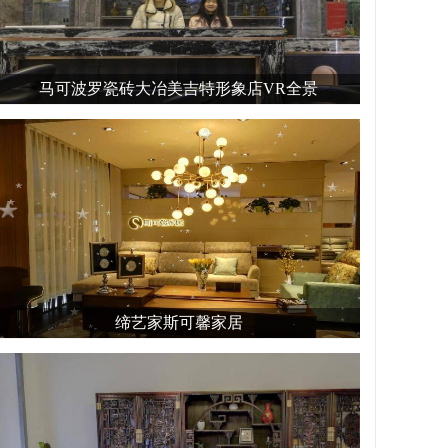
马可波罗瓷砖大冶美吉特形象店VR全景
缔艺家斯可馨家居