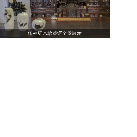
传福红木珍藏馆全景展示