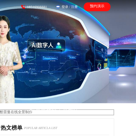
预约演示
登录
/
注册
18516908881
酷雷曼在线全景制作
热文榜单
POPULAR ARTICLA LIST