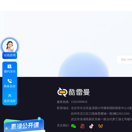
在线咨询
预约演示
商务合作
返回顶部
服务热线:
13261999818
联系地址:
北京市丰台区益泽路55号顺和国际财富中心A座5
杭州市滨江区江陵路星耀城一期3幢2203-2204
武汉市东湖高新区关南一路当代梦工场七号楼50
关注我们: