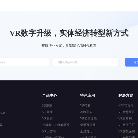
VR数字升级，实体经济转型新方式
获取行业方案，共赢5G+VR时代机遇
免
产品中心
特色应用
解决方案
3D漫游
VR带看
元宇宙展厅
VR直播
AI数字人
VR智慧景区
50
VR云游
VR实景导航
VR云看房
2
云微客GEO优化系统
全景万店通
VR数字工厂
XR大空间
全景对比
VR智慧医院
3D思政教学系统
VR播控系统
VR智慧门店