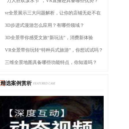
“万人狂欢泼水节”，VR直播还具备哪些优势？
vr全景展示三大问题解析，让你的店铺无处不在
3D步进式漫游怎么应用？有哪些领域？
3D全景带你感受文旅“新玩法”，消费新体验
VR全景带你玩转“特种兵式旅游”，你想试试吗？
三维全景地图具备哪些功能特点，你知道吗？
精选案例赏析
FEATURED CASE