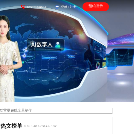
预约演示
登录
/
注册
18516908881
酷雷曼在线全景制作
热文榜单
POPULAR ARTICLA LIST