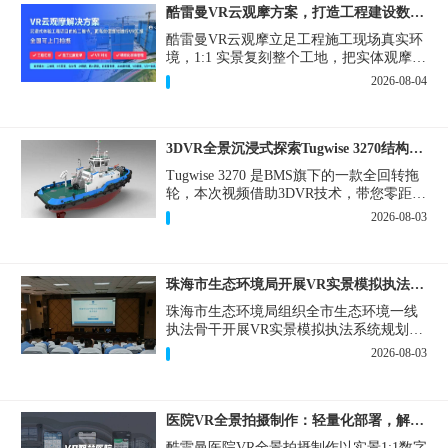
酷雷曼VR云观摩方案，打造工程建设数字化观摩新范式
酷雷曼VR云观摩立足工程施工现场真实环
境，1:1 实景复刻整个工地，把实体观摩会
完整搬到云端线上，兼顾线下实体观摩与
2026-08-04
线上云观摩双重需求，为施工单位、建设
方、监理、监管部门提供一套接地气、可
落地的数字化观摩解决方案。
3DVR全景沉浸式探索Tugwise 3270结构一览
Tugwise 3270 是BMS旗下的一款全回转拖
轮，本次视频借助3DVR技术，带您零距离
透视这艘拖轮的内外构造，沉浸式探索每
2026-08-03
一处细节。
珠海市生态环境局开展VR实景模拟执法专题培训
珠海市生态环境局组织全市生态环境一线
执法骨干开展VR实景模拟执法系统规划建
设和教学培训，持续推进科技赋能生态环
2026-08-03
境执法，夯实队伍办案“基本功”。
医院VR全景拍摄制作：轻量化部署，解决医患真实痛点
酷雷曼医院VR全景拍摄制作以实景1:1数字