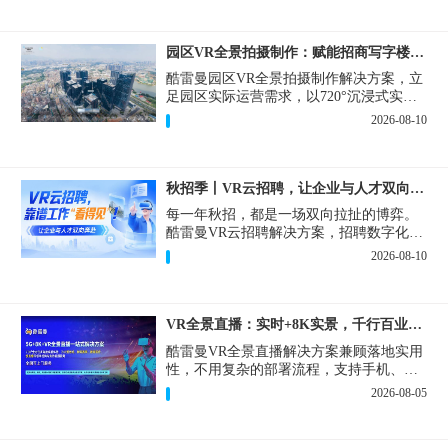
园区VR全景拍摄制作：赋能招商写字楼出租运维巡检多场景
酷雷曼园区VR全景拍摄制作解决方案，立
足园区实际运营需求，以720°沉浸式实景
复刻为核心，精准破解园区对外营销、对
2026-08-10
内管理中的各类痛点，将线下实景转化为
可高效复用的数字资产。
秋招季丨VR云招聘，让企业与人才双向奔赴！
每一年秋招，都是一场双向拉扯的博弈。
酷雷曼VR云招聘解决方案，招聘数字化的
实用工具，告别“信息博弈”，真正实现企
2026-08-10
业与人才双向奔赴。
VR全景直播：实时+8K实景，千行百业的数字化利器
酷雷曼VR全景直播解决方案兼顾落地实用
性，不用复杂的部署流程，支持手机、网
页多端访问，解决各行各业 “看得见、信
2026-08-05
得过、降成本、提转化” 的实际难题。