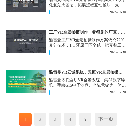
化复刻为基础，拓展远程互动模块，支持
定制，轻量化搭建部署，可挂载在公众
2026-07-30
号、官网等线上平台。
工厂VR全景拍摄制作：看得见的厂区，省下来的成本
酷雷曼工厂VR全景拍摄制作方案依托720°
复刻技术，1:1 还原厂区全貌，把完整工厂
搬进手机、电脑大屏，既是工厂对外拓客
2026-07-30
的数字化名片，也是内部管理、人员培训
的轻量化工具，实实在在解决工厂经营过
程中的多个痛点。
酷雷曼VR云游系统，景区VR全景拍摄制作一站式落地
酷雷曼依托自研VR全景系统，集AI数字导
览、手绘GIS电子沙盘、全域营销为一体，
打造从VR全景拍摄制作到成熟VR云游落
2026-07-29
地案例。
1
2
3
4
5
下一页