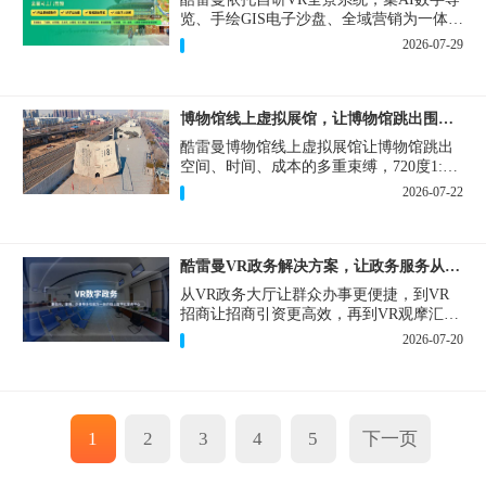
览、手绘GIS电子沙盘、全域营销为一体，
打造从VR全景拍摄制作到成熟VR云游落
2026-07-29
地案例。
博物馆线上虚拟展馆，让博物馆跳出围墙让历史随处可及
酷雷曼博物馆线上虚拟展馆让博物馆跳出
空间、时间、成本的多重束缚，720度1:1
实景复刻的VR数字展厅，已经成为博物馆
2026-07-22
数字化刚需新基建。
酷雷曼VR政务解决方案，让政务服务从“看得见”开始
从VR政务大厅让群众办事更便捷，到VR
招商让招商引资更高效，再到VR观摩汇报
让政务成果更直观，酷雷曼VR政务解决方
2026-07-20
案，解锁政务服务新体验，让服务从“看得
见”开始，向“更优质”迈进！
1
2
3
4
5
下一页