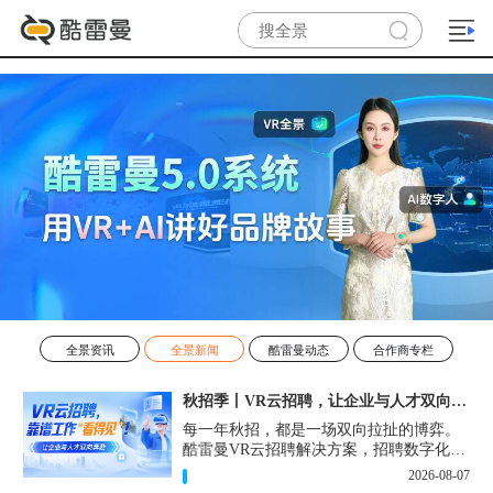
全景资讯
全景新闻
酷雷曼动态
合作商专栏
秋招季丨VR云招聘，让企业与人才双向奔赴！
每一年秋招，都是一场双向拉扯的博弈。
酷雷曼VR云招聘解决方案，招聘数字化的
实用工具，告别“信息博弈”，真正实现企
2026-08-07
业与人才双向奔赴。