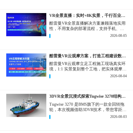
VR全景直播：实时+8K实景，千行百业的数字化利器
酷雷曼VR全景直播解决方案兼顾落地实用
性，不用复杂的部署流程，支持手机、网
页多端访问，解决各行各业 “看得见、信
2026-08-05
得过、降成本、提转化” 的实际难题。
酷雷曼VR云观摩方案，打造工程建设数字化观摩新范式
酷雷曼VR云观摩立足工程施工现场真实环
境，1:1 实景复刻整个工地，把实体观摩会
完整搬到云端线上，兼顾线下实体观摩与
2026-08-04
线上云观摩双重需求，为施工单位、建设
方、监理、监管部门提供一套接地气、可
落地的数字化观摩解决方案。
3DVR全景沉浸式探索Tugwise 3270结构一览
Tugwise 3270 是BMS旗下的一款全回转拖
轮，本次视频借助3DVR技术，带您零距离
透视这艘拖轮的内外构造，沉浸式探索每
2026-08-03
一处细节。