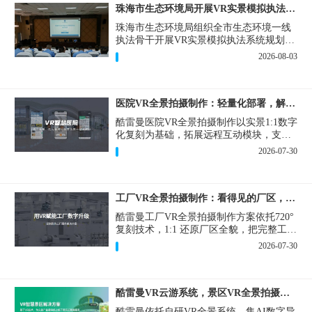
珠海市生态环境局开展VR实景模拟执法专题培训
珠海市生态环境局组织全市生态环境一线
执法骨干开展VR实景模拟执法系统规划建
设和教学培训，持续推进科技赋能生态环
2026-08-03
境执法，夯实队伍办案“基本功”。
医院VR全景拍摄制作：轻量化部署，解决医患真实痛点
酷雷曼医院VR全景拍摄制作以实景1:1数字
化复刻为基础，拓展远程互动模块，支持
定制，轻量化搭建部署，可挂载在公众
2026-07-30
号、官网等线上平台。
工厂VR全景拍摄制作：看得见的厂区，省下来的成本
酷雷曼工厂VR全景拍摄制作方案依托720°
复刻技术，1:1 还原厂区全貌，把完整工厂
搬进手机、电脑大屏，既是工厂对外拓客
2026-07-30
的数字化名片，也是内部管理、人员培训
的轻量化工具，实实在在解决工厂经营过
程中的多个痛点。
酷雷曼VR云游系统，景区VR全景拍摄制作一站式落地
酷雷曼依托自研VR全景系统，集AI数字导