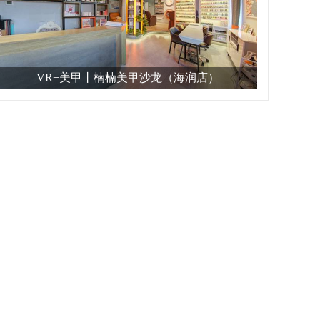
VR+美甲丨楠楠美甲沙龙（海润店）