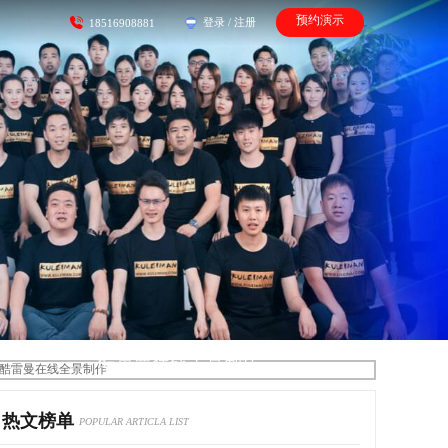
预约演示
登录
/
注册
18516908881
酷雷曼在线全景制作
热文榜单
POPULAR ARTICLA LIST