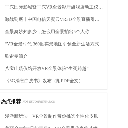
耳东国际影城暨耳东VR全景影厅旗舰店动工仪式盛大举行
激战到底丨中国电信天翼云VR3D全景直播引燃拳击热火
全景奥妙知多少，怎么用全景拍出5个人你
“VR全景时代 360度实景地图引领全新生活方式
酷雷曼简介
八宝山殡仪馆开放VR全景体验“生死跨越”
《5G消息白皮书》发布（附PDF全文）
热点推荐
HOT RECOMMENDATION
漫游新玩法，VR全景制作带你挑选个性化皮肤