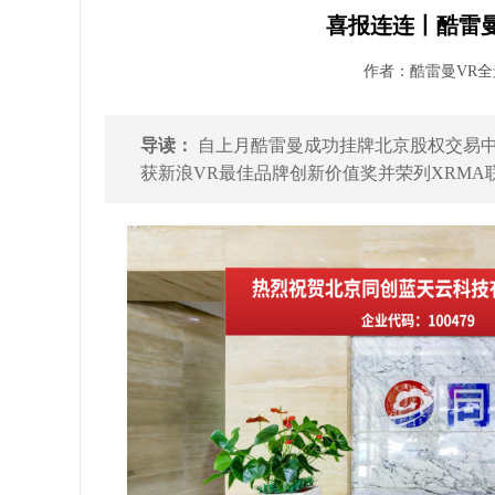
喜报连连丨酷雷
作者：酷雷曼VR全景 
导读：
自上月酷雷曼成功挂牌北京股权交易
获新浪VR最佳品牌创新价值奖并荣列XRMA联盟