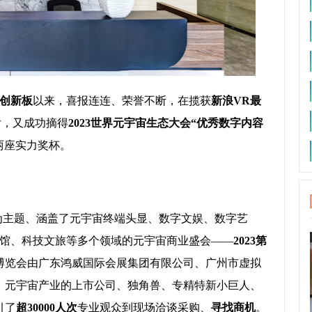
创新板
以来，喜报连连、荣誉不断，在揽获
新浪VR最
后，又成功摘得
2023世界元宇宙生态大会“优秀数字内容
两座实力奖杯。
·共生”为主题、涵盖了元宇宙终端头显、数字文娱、数字艺
馆、科技文旅等多个领域的元宇宙商业盛会——
2023第
博览会由广东鸿威国际会展集团有限公司、广州市虚拟
米。元宇宙产业的上市公司、独角兽、专精特新小巨人、
引了
超30000人次
专业观众到现场洽谈采购、
寻找商机
。