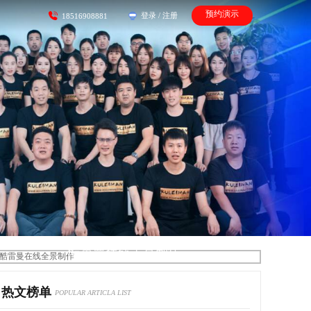
预约演示
登录
/
注册
18516908881
酷雷曼在线全景制作
热文榜单
POPULAR ARTICLA LIST