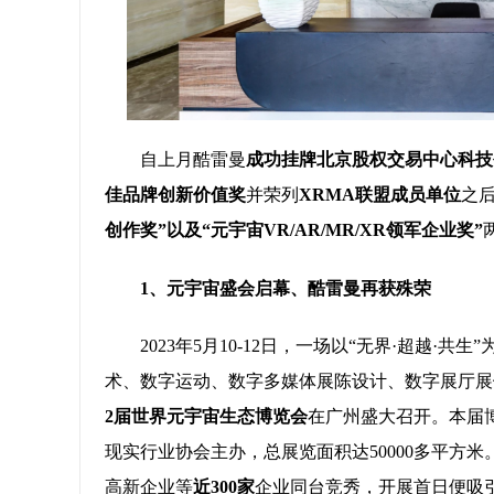
自上月酷雷曼
成功挂牌北京股权交易中心科技
佳品牌创新价值奖
并荣列
XRMA联盟成员单位
之
创作奖”以及“元宇宙VR/AR/MR/XR领军企业奖”
1、元宇宙盛会启幕、酷雷曼再获殊荣
2023年5月10-12日，一场以“无界·超越
术、数字运动、数字多媒体展陈设计、数字展厅展
2届世界元宇宙生态博览会
在广州盛大召开。本届
现实行业协会主办，总展览面积达50000多平方
高新企业等
近300家
企业同台竞秀，开展首日便吸