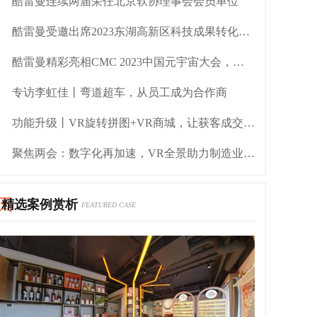
酷雷曼连续两届荣任北京软协理事会会员单位
酷雷曼受邀出席2023东湖高新区科技成果转化专场活动
酷雷曼精彩亮相CMC 2023中国元宇宙大会，助力云上VR直播
专访李虹佳丨弯道超车，从员工成为合作商
功能升级丨VR旋转拼图+VR商城，让获客成交更简单！
聚焦两会：数字化再加速，VR全景助力制造业转型
精选案例赏析
FEATURED CASE