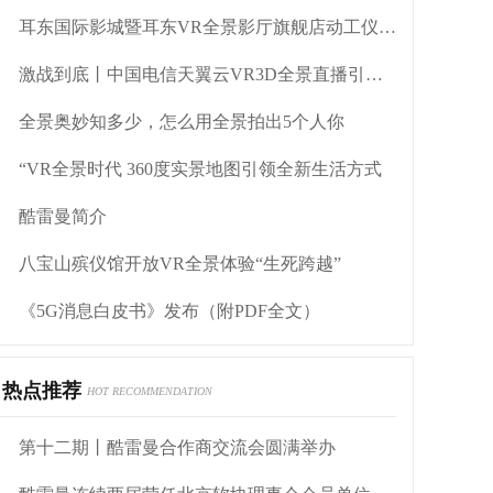
耳东国际影城暨耳东VR全景影厅旗舰店动工仪式盛大举行
激战到底丨中国电信天翼云VR3D全景直播引燃拳击热火
全景奥妙知多少，怎么用全景拍出5个人你
“VR全景时代 360度实景地图引领全新生活方式
酷雷曼简介
八宝山殡仪馆开放VR全景体验“生死跨越”
《5G消息白皮书》发布（附PDF全文）
热点推荐
HOT RECOMMENDATION
第十二期丨酷雷曼合作商交流会圆满举办