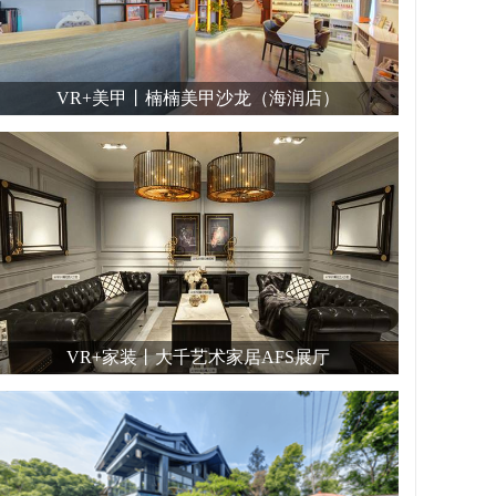
VR+美甲丨楠楠美甲沙龙（海润店）
VR+家装丨大千艺术家居AFS展厅