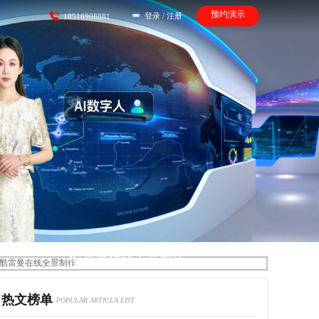
预约演示
登录
/
注册
18516908881
酷雷曼在线全景制作
热文榜单
POPULAR ARTICLA LIST