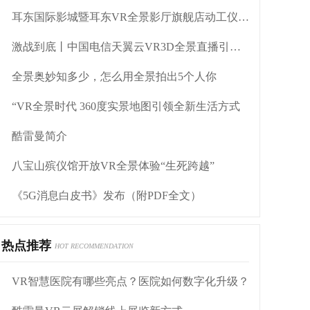
耳东国际影城暨耳东VR全景影厅旗舰店动工仪式盛大举行
激战到底丨中国电信天翼云VR3D全景直播引燃拳击热火
全景奥妙知多少，怎么用全景拍出5个人你
“VR全景时代 360度实景地图引领全新生活方式
酷雷曼简介
八宝山殡仪馆开放VR全景体验“生死跨越”
《5G消息白皮书》发布（附PDF全文）
热点推荐
HOT RECOMMENDATION
VR智慧医院有哪些亮点？医院如何数字化升级？