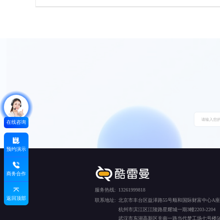
在线咨询
预约演示
商务合作
服务热线:
13261999818
返回顶部
联系地址:
北京市丰台区益泽路55号顺和国际财富中心A座5
杭州市滨江区江陵路星耀城一期3幢2203-2204
武汉市东湖高新区关南一路当代梦工场七号楼50