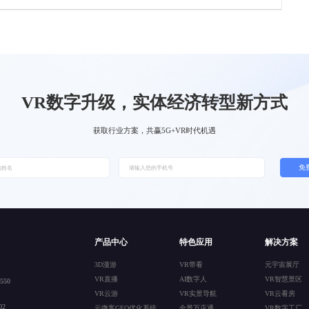
VR数字升级，实体经济转型新方式
获取行业方案，共赢5G+VR时代机遇
免
产品中心
特色应用
解决方案
3D漫游
VR带看
元宇宙展厅
VR直播
AI数字人
VR智慧景区
50
VR云游
VR实景导航
VR云看房
2
云微客GEO优化系统
全景万店通
VR数字工厂