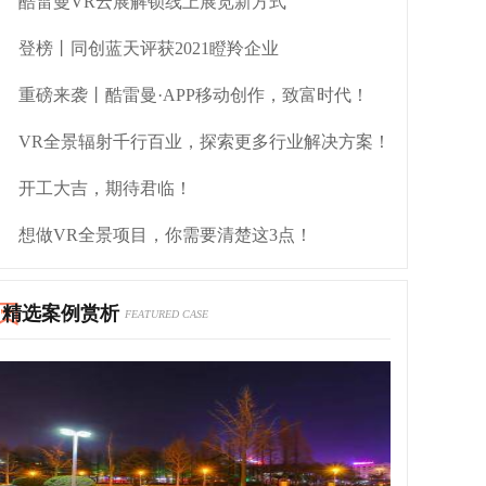
酷雷曼VR云展解锁线上展览新方式
登榜丨同创蓝天评获2021瞪羚企业
重磅来袭丨酷雷曼·APP移动创作，致富时代！
VR全景辐射千行百业，探索更多行业解决方案！
开工大吉，期待君临！
想做VR全景项目，你需要清楚这3点！
精选案例赏析
FEATURED CASE