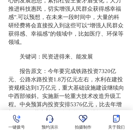
心的发展思想，紧扣社会主要矛盾变化，大力
推进科技惠民，切实增强人民群众获得感幸福
感”.可以预想，在未来一段时间中，大量的科
研经费将会直接投入到这些可以“增强人民群众
获得感、幸福感”的领域中，比如医疗、环保等
领域。
关键词：民资进得来、能发展
报告原文：今年要完成铁路投资7320亿
元、公路水路投资1.8万亿元左右，水利在建投
资规模达到1万亿元，重大基础设施建设继续向
中西部倾斜。实施新一轮重大技术改造升级工
程。中央预算内投资安排5376亿元，比去年增
加300亿。落实鼓励民间投资政策措施，在铁
路、民航、油气、电信等领域推出一批有吸引
一键拨号
预约演示
拍摄制作
关于我们
力的项目，务必使民资进得来、能发展。