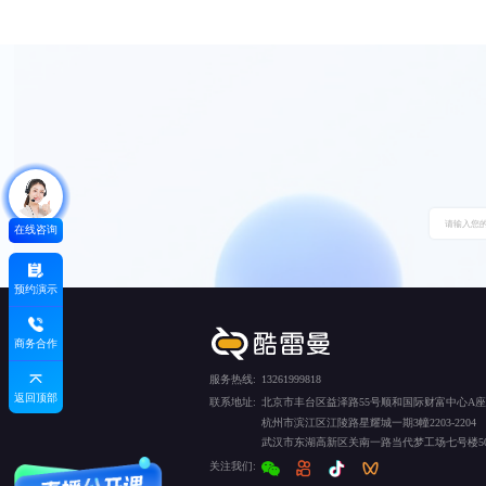
在线咨询
预约演示
商务合作
服务热线:
13261999818
返回顶部
联系地址:
北京市丰台区益泽路55号顺和国际财富中心A座5
杭州市滨江区江陵路星耀城一期3幢2203-2204
武汉市东湖高新区关南一路当代梦工场七号楼50
关注我们: