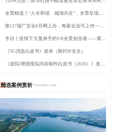
120W点击！新华社携手酷雷曼全景记录潭头村脱贫新气象
全景精选丨“人水和谐、城湖共生”，全景呈现滨湖新区之美
第127届广交会6月网上办，每家企业可上传一个VR虚拟展位
专访丨疫情下大显身手的VR全景创业者——黄澄坚
《5G消息白皮书》发布（附PDF全文）
《虚拟/增强现实内容制作白皮书（2020）》发布（附PDF全文下载）
精选案例赏析
FEATURED CASE