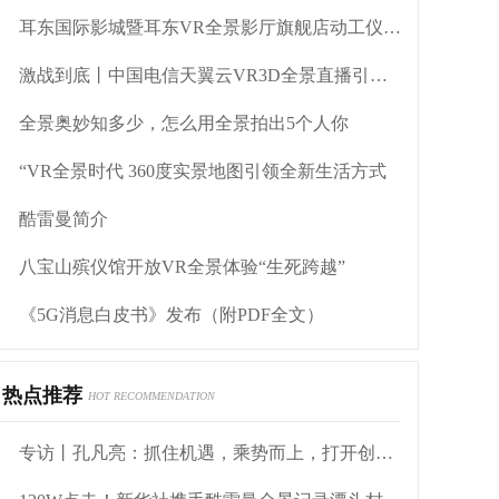
耳东国际影城暨耳东VR全景影厅旗舰店动工仪式盛大举行
激战到底丨中国电信天翼云VR3D全景直播引燃拳击热火
全景奥妙知多少，怎么用全景拍出5个人你
“VR全景时代 360度实景地图引领全新生活方式
酷雷曼简介
八宝山殡仪馆开放VR全景体验“生死跨越”
《5G消息白皮书》发布（附PDF全文）
热点推荐
HOT RECOMMENDATION
专访丨孔凡亮：抓住机遇，乘势而上，打开创业发展新局面