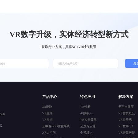
VR数字升级，实体经济转型新方式
获取行业方案，共赢5G+VR时代机遇
免
产品中心
特色应用
解决方案
3D漫游
VR带看
元宇宙展厅
VR直播
AI数字人
VR智慧景区
50
VR云游
VR实景导航
VR云看房
2
云微客GEO优化系统
全景万店通
VR数字工厂
XR大空间
全景对比
VR智慧医院