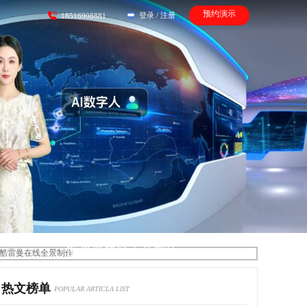
预约演示
登录
/
注册
18516908881
酷雷曼在线全景制作
热文榜单
POPULAR ARTICLA LIST