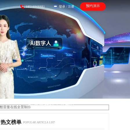
预约演示
登录
/
注册
18516908881
酷雷曼在线全景制作
热文榜单
POPULAR ARTICLA LIST