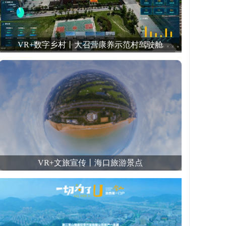
VR+数字乡村丨大召营康养示范村驾驶舱
VR+文旅宣传丨海口旅游景点