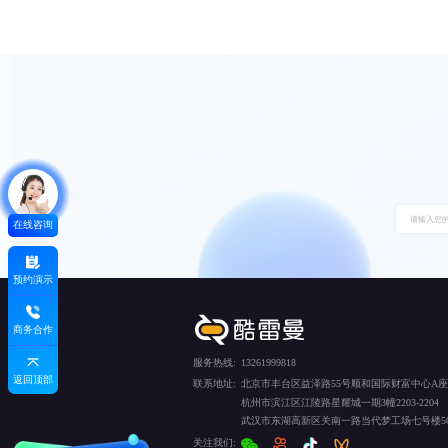
在线咨询
预约演示
商务合作
服务热线:
13261999818
返回顶部
联系地址:
北京市丰台区益泽路55号顺和国际财富中心A座5
杭州市滨江区江陵路星耀城一期3幢2203-2204
武汉市东湖高新区关南一路当代梦工场七号楼50
关注我们: