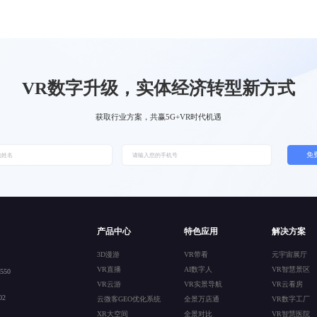
VR数字升级，实体经济转型新方式
获取行业方案，共赢5G+VR时代机遇
免
产品中心
特色应用
解决方案
3D漫游
VR带看
元宇宙展厅
VR直播
AI数字人
VR智慧景区
50
VR云游
VR实景导航
VR云看房
2
云微客GEO优化系统
全景万店通
VR数字工厂
XR大空间
全景对比
VR智慧医院