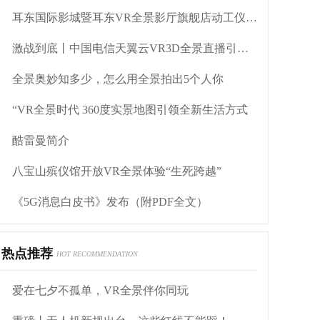
耳东国际影城暨耳东VR全景影厅旗舰店动工仪式盛大举行
激战到底丨中国电信天翼云VR3D全景直播引燃拳击热火
全景奥妙知多少，怎么用全景拍出5个人你
“VR全景时代 360度实景地图引领全新生活方式
酷雷曼简介
八宝山殡仪馆开放VR全景体验“生死跨越”
《5G消息白皮书》发布（附PDF全文）
热点推荐
HOT RECOMMENDATION
爱在七夕不孤单，VR全景伴你同玩