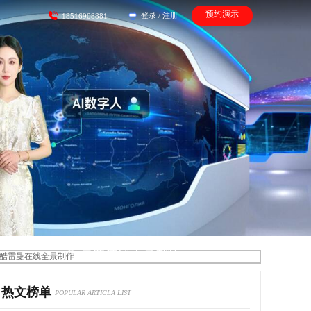
预约演示
登录
/
注册
18516908881
酷雷曼在线全景制作
热文榜单
POPULAR ARTICLA LIST